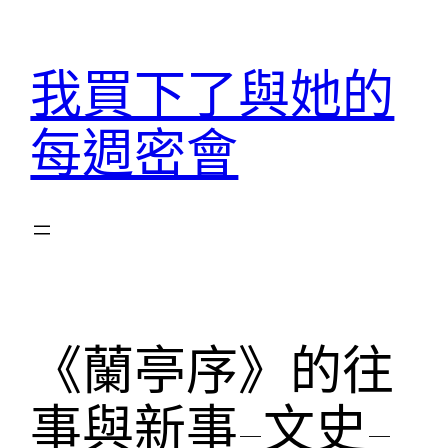
跳
至
我買下了與她的
主
要
每週密會
內
容
《蘭亭序》的往
事與新事–文史–