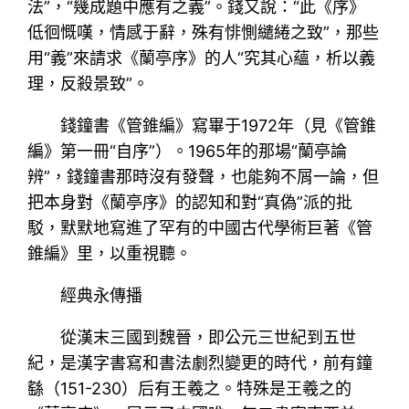
法”，“幾成題中應有之義”。錢又說：“此《序》
低徊慨嘆，情感于辭，殊有悱惻繾綣之致”，那些
用“義”來請求《蘭亭序》的人“究其心蘊，析以義
理，反殺景致”。
錢鐘書《管錐編》寫畢于1972年（見《管錐
編》第一冊“自序”）。1965年的那場“蘭亭論
辨”，錢鐘書那時沒有發聲，也能夠不屑一論，但
把本身對《蘭亭序》的認知和對“真偽”派的批
駁，默默地寫進了罕有的中國古代學術巨著《管
錐編》里，以重視聽。
經典永傳播
從漢末三國到魏晉，即公元三世紀到五世
紀，是漢字書寫和書法劇烈變更的時代，前有鐘
繇（151-230）后有王羲之。特殊是王羲之的