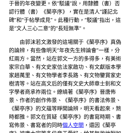
于晉的年夜變更。依“駁議”說，用隸體（書）否
認行體（書）《蘭亭序》，實在是清人“謹記北
碑”和“于帖學成見”。此種行動，“駁議”指出，這
是“文人三心二意”的“長短無準”。
由郭沫若文激發的這場關于《蘭亭序》真偽
的論辨，有些像明天“年夜先生辨論會”一樣，分
紅兩方。當然，站在郭文一方的多得多，有美術
家宗白華、有文史家信法家啟功、有文獻版本學
家趙萬里、有文物學者李長路、有文物鑒賞家史
樹清等。站在高文后的僅有文史大師章士釗和文
字學者商承祚兩位。繚繞著《蘭亭序》晉唐佈
景、作者的創作佈景、《蘭亭序》的書法佈景、
《蘭亭序》的文蘊等睜開論辨，明天看起來，煞
時都雅。郭文在質疑《蘭亭序》的書寫時期、書
寫佈景、書寫者的同時
個人空間
，還因《蘭亭