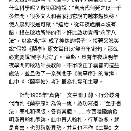
什么科學呢？啟功那時說：“自唐代何延之以一千
多年間，很多文人和書家把它說的越來越奧秘，
使人感到很是可厭。”這話，從年夜處講本沒有
錯，錯在啟功所舉的例，好比啟功責備“永字八
法”，以為“永”字“成了神像的帽子”，接著又譏笑
說“假設《蘭亭》原文當日以‘癸丑年’起句，那么
必定要說‘癸字九法’了。”幸虧，具有年夜聰明年
夜學問的啟功師長教師，不單改正了曩昔的這些
說法，並且做了一系列關于《蘭亭序》的考辨，
此中《〈蘭亭帖〉考》最為扎實和主要。
針對1965年“真偽”一文中關于隸、行分歧時
代而判《蘭亭序》為偽一說，啟功寫道：“至于書
法，簡札和碑版，各有其體。……今西陲陸續發
明漢晉翰札墨跡，此中晉人翰札，行草為多，就
是真書，也與碑版異勢，并且也不作《二爨》之