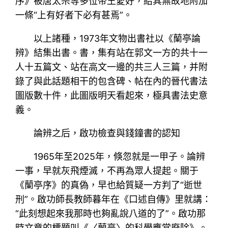
序》被唐太宗等多位帝王愛好，給其無故地附加
一條“上有好者下必有甚焉”。
以上諸種，1973年文物出書社以《蘭亭論
辨》結集出書。書，集有站在郭文一方的共十一
人十五篇文、站在高文一邊的共三人三篇，并附
錄了與此話題相干的包含碑、帖在內的晉代書法
圖版數十件，此圖版明天看起來，極具書法史意
義。
論辨之后，啟功檢查與錢鐘書的認知
1965年至2025年，倏忽就是一甲子。論辨
一事，早就灰飛煙滅，不再為眾人提起。關于
《蘭亭序》的真偽，早也給質疑一方判了“逝世
刑”。啟功師長教師暮年在《口述自傳》里就講：
“此刻想起來我那時也夠亂說八道的了”。啟功那
時文章的標題叫《〈蘭亭〉的科學應當廢除》。