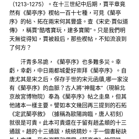
（1213-1275）。在十三世紀中后期，賈平章竟
然有《蘭亭序》稧帖一百十七種，可見《蘭亭
序》的帖、拓在兩宋何其豐盛。查《宋史·賈似道
傳》，稱賈“酷嗜寶玩，建多寶閣”。只是我們明
天無從得知，賈被殺后，那些稧帖，不知流浪到
了何方？
汗青多吊詭，《蘭亭序》也多難多災。幸
虧，幸虧，中日兩都城愛好崇拜《蘭亭序》。自
唐尤其是宋之后，保存于世的宋元函牘,哪一家沒
有《蘭亭序》的血脈？古人將“神龍本”（現躲北
京故宮博物院）奉為《蘭亭序》帖之圭臬，但其
他諸本一樣主要。譬如本文幾回再三提到的石拓
《定武蘭亭敘》（據稱為歐陽詢臨，唐人初刻）
就很是可貴。此本可貴還在于留有趙孟頫的十三
通跋。趙的十三通跋，統統精妙。于一個書秘訣