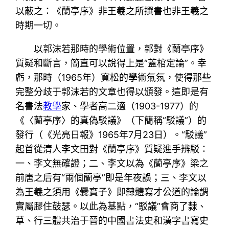
以蔽之：《蘭亭序》非王羲之所撰書也非王羲之
時期一切。
以郭沫若那時的學術位置，郭對《蘭亭序》
質疑和斷言，簡直可以說得上是“蓋棺定論”。幸
虧，那時（1965年）寬松的學術氣氛，使得那些
完整分歧于郭沫若的文章也得以頒發。這即是有
名書法
教學
家、學者高二適（1903-1977）的
《〈蘭亭序〉的真偽駁議》（下簡稱“駁議”）的
發行（《光亮日報》1965年7月23日）。“駁議”
起首從清人李文田對《蘭亭序》質疑進手辨駁：
一、李文無確證；二、李文以為《蘭亭序》梁之
前唐之后有“兩個蘭亭”即是年夜誤；三、李文以
為王羲之須用《爨寶子》即隸體寫才公道的論調
實屬膠住鼓瑟。以此為基點，“駁議”會商了隸、
草、行三體共治于晉的中國書法史和漢字書寫史