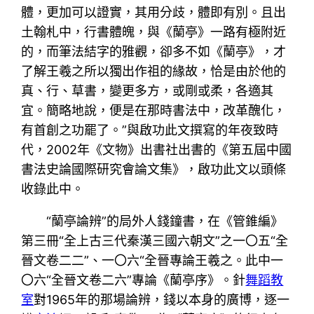
體，更加可以證實，其用分歧，體即有別。且出
土翰札中，行書體魄，與《蘭亭》一路有極附近
的，而筆法結字的雅觀，卻多不如《蘭亭》，才
了解王羲之所以獨出作祖的緣故，恰是由於他的
真、行、草書，變更多方，或剛或柔，各適其
宜。簡略地說，便是在那時書法中，改革醜化，
有首創之功罷了。”與啟功此文撰寫的年夜致時
代，2002年《文物》出書社出書的《第五屆中國
書法史論國際研究會論文集》，啟功此文以頭條
收錄此中。
“蘭亭論辨”的局外人錢鐘書，在《管錐編》
第三冊“全上古三代秦漢三國六朝文”之一〇五“全
晉文卷二二”、一〇六“全晉專論王羲之。此中一
〇六“全晉文卷二六”專論《蘭亭序》。針
舞蹈教
室
對1965年的那場論辨，錢以本身的廣博，逐一