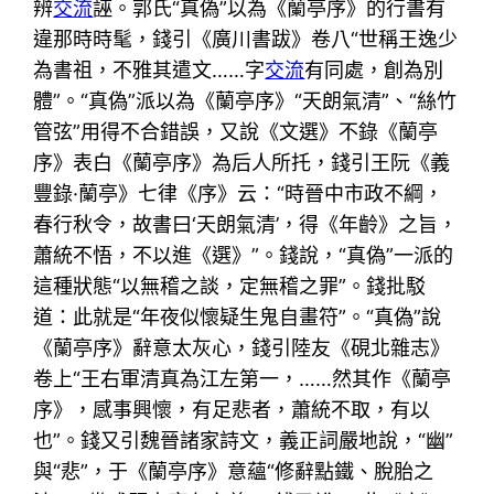
辨
交流
誣。郭氏“真偽”以為《蘭亭序》的行書有
違那時時髦，錢引《廣川書跋》卷八“世稱王逸少
為書祖，不雅其遣文……字
交流
有同處，創為別
體”。“真偽”派以為《蘭亭序》“天朗氣清”、“絲竹
管弦”用得不合錯誤，又說《文選》不錄《蘭亭
序》表白《蘭亭序》為后人所托，錢引王阮《義
豐錄·蘭亭》七律《序》云：“時晉中市政不綱，
春行秋令，故書曰‘天朗氣清’，得《年齡》之旨，
蕭統不悟，不以進《選》”。錢說，“真偽”一派的
這種狀態“以無稽之談，定無稽之罪”。錢批駁
道：此就是“年夜似懷疑生鬼自畫符”。“真偽”說
《蘭亭序》辭意太灰心，錢引陸友《硯北雜志》
卷上“王右軍清真為江左第一，……然其作《蘭亭
序》，感事興懷，有足悲者，蕭統不取，有以
也”。錢又引魏晉諸家詩文，義正詞嚴地說，“幽”
與“悲”，于《蘭亭序》意蘊“修辭點鐵、脫胎之