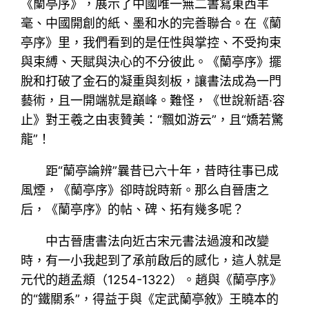
《蘭亭序》，展示了中國唯一無二書寫東西羊
毫、中國開創的紙、墨和水的完善聯合。在《蘭
亭序》里，我們看到的是任性與掌控、不受拘束
與束縛、天賦與決心的不分彼此。《蘭亭序》擺
脫和打破了金石的凝重與刻板，讓書法成為一門
藝術，且一開端就是巔峰。難怪，《世說新語·容
止》對王羲之由衷贊美：“飄如游云”，且“嬌若驚
龍”！
距“蘭亭論辨”曩昔已六十年，昔時往事已成
風煙，《蘭亭序》卻時說時新。那么自晉唐之
后，《蘭亭序》的帖、碑、拓有幾多呢？
中古晉唐書法向近古宋元書法過渡和改變
時，有一小我起到了承前啟后的感化，這人就是
元代的趙孟頫（1254-1322）。趙與《蘭亭序》
的“鐵關系”，得益于與《定武蘭亭敘》王曉本的