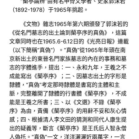
“蘭亭論辨”由有名甲骨文學者、史家郭沫若
（1892-1978）于1965年挑起。
《文物》雜志1965年第六期頒發了郭沫若的
《從名門墓志的出土論到蘭亭序的真偽》，這篇
文章同時也在1965.6-6.12日的《光亮日報》連載
（以下簡稱“真偽”）。“真偽”從1965年年頭在南
京新出土的東晉名門家族墓志的內在的事務和墓
志的字體進手，提出：一、永和九年，王羲之不
成能寫出《蘭亭序》；二、因墓志出土的字形是
隸體，“真偽”考定那時隸體是書寫的主體和主
脈，完整離開了隸體的行書體《蘭亭序》，不成
能是王羲之所書；三、以《文選》不錄《蘭亭
序》為由，責備《蘭亭序》的用辭不妥和灰心情
感；四、根據清人李文田的猜測和同代人康生提
出的疑義等，斷言《蘭亭序》是王氏后人智永僧
人偽托。“真偽”一文，洋洋灑灑近兩萬字，一言