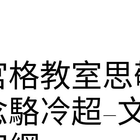
宮格教室思
駱冷超–文