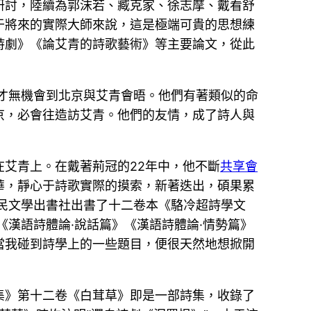
研討，陸續為郭沫若、臧克家、徐志摩、戴看舒
于將來的實際大師來說，這是極端可貴的思想練
詩劇》《論艾青的詩歌藝術》等主要論文，從此
超才無機會到北京與艾青會晤。他們有著類似的命
京，必會往造訪艾青。他們的友情，成了詩人與
艾青上。在戴著荊冠的22年中，他不斷
共享會
華，靜心于詩歌實際的摸索，新著迭出，碩果累
國民文學出書社出書了十二卷本《駱冷超詩學文
漢語詩體論·說話篇》《漢語詩體論·情勢篇》
當我碰到詩學上的一些題目，便很天然地想掀開
集》第十二卷《白茸草》即是一部詩集，收錄了