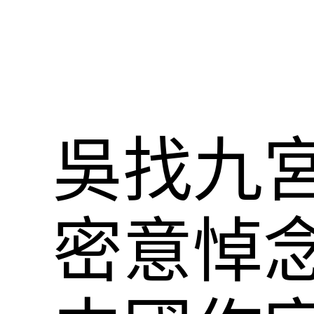
吳找九
密意悼念