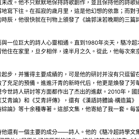
直未改。他不只默默地保持詩歌創作，並且保持他的詩歌
懈地寫下往。在孤寂的歲月里，這是他幻想的依靠；而對
的時辰，他很快就在刊物上頒發了《論郭沫若晚期的三篇
與一位巨大的詩人心靈相通。直到1980年炎天，駱冷
留他住在家里，旦夕相伴，達半月之久。從此，他每次來
青起步，并獲得主要成績的，可是他的研討并沒有只逗留在
做了充足的預備。進進汗青的新時代后，他更是煥發了芳
今世詩人研討等方面都作出了杰出的進獻。2010年，
艾青論》和《艾青評傳》，還有《漢語詩體論·構造篇》《
詩綜論》等十余種專著。這部文集，他寄給了我一套。每
時他還有一個主要的成分——詩人。他的《駱冷超詩學文