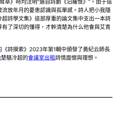
茸草》時均注明“選自詩劇《汨羅恨》”。由于這
被流放年月的憂患認識與孤單感。詩人把小我隱
冷超詩學文集》這部厚重的論文集中支出一本詩
界有了深切的懂得，才幹清楚為什么他會與艾青
詩摸索》2023年第1輯中頒發了黃紀云師長
地
楚駱冷超的
會議室出租
詩情面懷與理想。