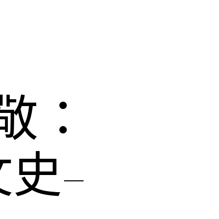
敬：
史–