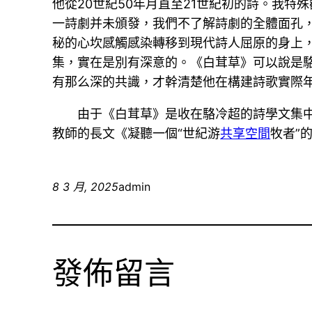
他從20世紀50年月直至21世紀初的詩。我
一詩劇并未頒發，我們不了解詩劇的全體面孔
秘的心坎感觸感染轉移到現代詩人屈原的身上
集，實在是別有深意的。《白茸草》可以說是
有那么深的共識，才幹清楚他在構建詩歌實際
由于《白茸草》是收在駱冷超的詩學文集中
教師的長文《凝聽一個“世紀游
共享空間
牧者”
8 3 月, 2025
admin
發佈留言