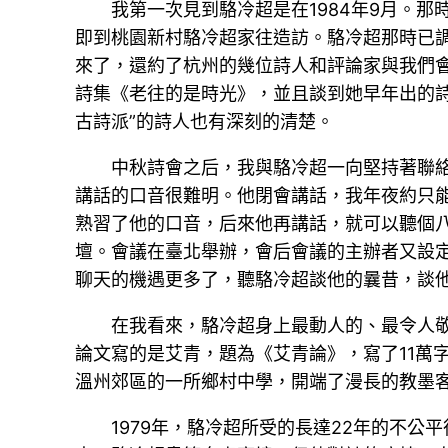
我第一次見到駱冷超是在1984年9月。
即到桃園新村駱冷超家往造訪。駱冷超那時已
來了，還約了杭州的幾位詩人和評論家與我們
詩集《老往的是時光》，並且談到她早年出的詩
古詩派”的詩人也有深刻的清楚。
中秋詩會之后，我與駱冷超一向堅持著聯
講話的口音很難明。他閉會講話，我年夜約只
熟習了他的口音，后來他再講話，就可以聽個八
壇。會議在臺北舉辦，會后會議的主辦者又設
聊天的機遇更多了，聽駱冷超談他的曩昔，談
在我看來，駱冷超身上最動人的、最令人敬
論文寫的是艾青，題為《艾青論》，寫了11萬
溫州郊區的一所鄉村中學，開端了漫長的教墨
1979年，駱冷超所受的長達22年的不