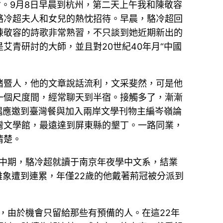
會。9月8日早晨到杭州，第二天上午我和陳敬容
駱冷超夫人和女兒的熱忱招待。早晨，駱冷超回
陳敬容的詩歌非常熟習，不只談到她近期新出的
青研討的大師，並且對20世紀40年月“中國
諸暨人，他的文章說話流利，文采斐然，可是他
一個尺度間，經常聊天到半宿。接觸多了，漸漸
耦應邀到臺灣餐與加入兩岸文學刊物主編岑嶺論
灣文學館，最遠達到屏東縣的墾丁。一路同業，
清楚。
月中期，駱冷超就讀于南京年夜學中文系，結業
難象遭到連累，年僅22歲的他戴著荊冠被分派到
住，由於機會只留給那些有預備的人。在這22年