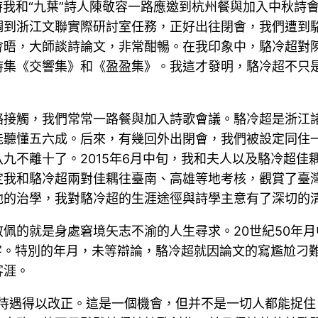
那時我和“九葉”詩人陳敬容一路應邀到杭州餐與加入中秋詩
調到浙江文聯實際研討室任務，正好出往閉會，我們遭到
會晤，大師談詩論文，非常酣暢。在我印象中，駱冷超對
集《交響集》和《盈盈集》。我這才發明，駱冷超不只是艾
絡接觸，我們常常一路餐與加入詩歌會議。駱冷超是浙江
能聽懂五六成。后來，有幾回外出閉會，我們被設定同住
九不離十了。2015年6月中旬，我和夫人以及駱冷超佳
定我和駱冷超兩對佳耦往臺南、高雄等地考核，觀賞了臺
他的治學，我對駱冷超的生涯途徑與詩學主意有了深切的
佩的就是身處窘境矢志不渝的人生尋求。20世紀50年
字。特別的年月，未等辯論，駱冷超就因論文的寫尷尬刁
客涯。
公平待遇得以改正。這是一個機會，但并不是一切人都能捉