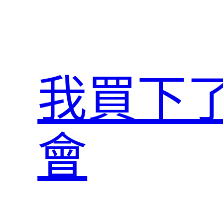
跳
至
主
要
內
我買下
容
會