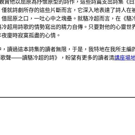
特殊觀賞他以屈原為抒懷原型的詩作，這些詩篇支出詩集《白
，僅就詩劇所存的這些片斷而言，它深入地表達了詩人在
，借屈原之口，一吐心中之塊壘。就駱冷超而言，在《駱
駱冷超用詩歌的情勢寫出的精力自傳。只要對他的心靈世
年夜廈時寂寞孤盡的心情。
，讀過這本詩集的讀者無限，于是，我特地在我所主編的《
的歌聲——讀駱冷超的詩》，盼望有更多的讀者清
講座場