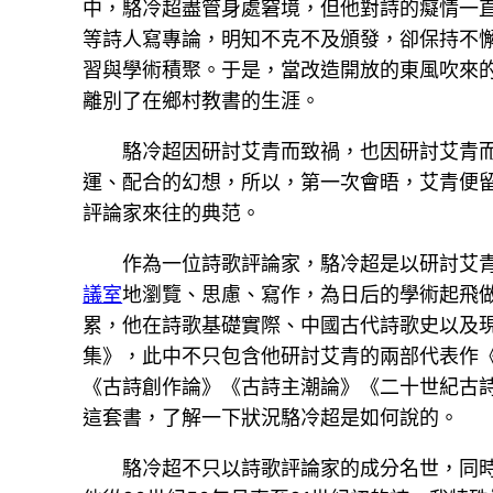
中，駱冷超盡管身處窘境，但他對詩的癡情一
等詩人寫專論，明知不克不及頒發，卻保持不
習與學術積聚。于是，當改造開放的東風吹來
離別了在鄉村教書的生涯。
駱冷超因研討艾青而致禍，也因研討艾青而
運、配合的幻想，所以，第一次會晤，艾青便
評論家來往的典范。
作為一位詩歌評論家，駱冷超是以研討艾
議室
地瀏覽、思慮、寫作，為日后的學術起飛
累，他在詩歌基礎實際、中國古代詩歌史以及現
集》，此中不只包含他研討艾青的兩部代表作《
《古詩創作論》《古詩主潮論》《二十世紀古
這套書，了解一下狀況駱冷超是如何說的。
駱冷超不只以詩歌評論家的成分名世，同