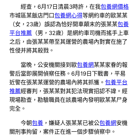
經查，6月17日清晨3時許，在我
包養網價格
市城區某飯店門口
包養網心得
等網約車的歐某某
（女，23歲）誤認為恰好開車顛末的張某某
包養
平台推薦
（男，32歲）是網約車司機而搖手上車
之后，由張某某帶至其運營的農場內對實在施了
性侵并將其殺戮。
當晚，公安機關接到歐
包養網
某某家眷的報
警后當即展開偵察任務。6月19日下戰書，平易
近警在張某某運營的農場內將其抓獲。
包養平台
推薦
經審判，張某某對其犯法現實招認不諱。經
現場勘查，勘驗職員在該農場內發明歐某某尸身
完全。
今朝
包養
，嫌疑人張某某已被公
包養網
安機
關刑事拘留，案件正在進一個步驟偵察中。