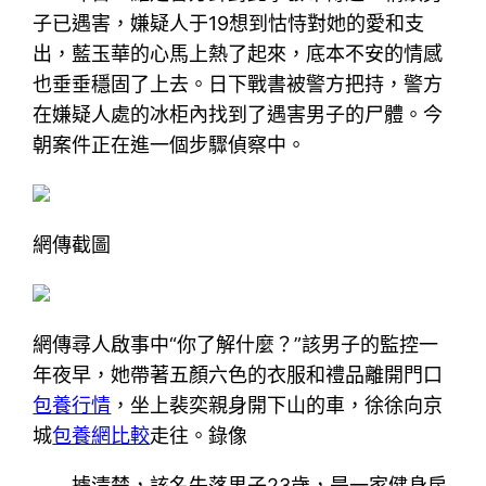
子已遇害，嫌疑人于19想到怙恃對她的愛和支
出，藍玉華的心馬上熱了起來，底本不安的情感
也垂垂穩固了上去。日下戰書被警方把持，警方
在嫌疑人處的冰柜內找到了遇害男子的尸體。今
朝案件正在進一個步驟偵察中。
網傳截圖
網傳尋人啟事中“你了解什麼？”該男子的監控一
年夜早，她帶著五顏六色的衣服和禮品離開門口
包養行情
，坐上裴奕親身開下山的車，徐徐向京
城
包養網比較
走往。錄像
據清楚，該名失落男子23歲，是一家健身房