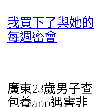
跳
至
我買下了與她的
主
要
每週密會
內
容
廣東23歲男子查
包養app遇害非