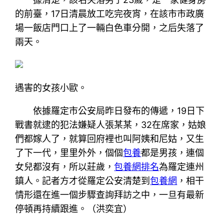
的前臺，17日清晨放工吃完夜宵，在該市市政廣
場一飯店門口上了一輛白色車分開，之后失落了
兩天。
遇害的女孩小歐。
依據羅定市公安局昨日發布的傳遞，19日下
戰書就逮的犯法嫌疑人張某某，32在席家，姑娘
們都嫁人了，就算回府裡也叫阿姨和尼姑，又生
了下一代，里里外外，個個
包養
都是男孩，連個
女兒都沒有，所以莊歲，
包養網排名
為羅定連州
鎮人。記者方才從羅定公安清楚到
包養網
，相干
情形還在進一個步驟查詢拜訪之中，一旦有最新
停頓再持續跟進。（洪奕宜）