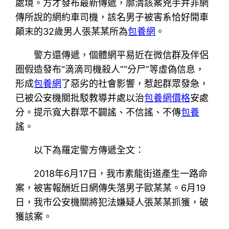
處境。方才發布最新傳遞，廓清該案兇手并非網
傳所說的網約車司機，該名男子被害系恰好開車
顛末的32歲男人張某某所為
包養網
。
警方還傳遞，個體網平易近在微信群及伴侶
圈假造發布“滴滴司機殺人”“分尸”等虛偽信息，
形成
包養網
了惡劣的社會影響，惹起群眾發急，
已被公安機關批駁教導并處以治
包養網價格
安處
分。提示寬大群眾不闢謠、不信謠、不傳
包養
謠。
以下為羅定警方傳遞全文：
2018年6月17日，我市素龍街道產生一路命
案，被害報酬近日網傳失落男子歐某某。6月19
日，我市公安機關將犯法嫌疑人張某某抓獲，破
獲該案。