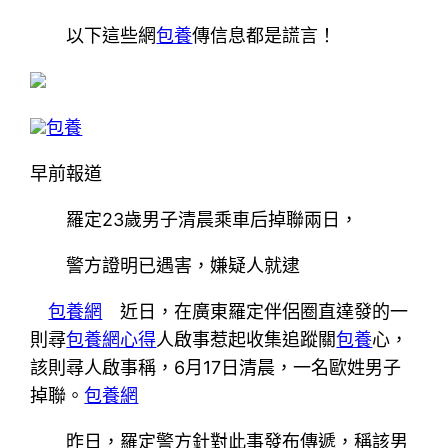
以下這些網
包養
傳信息都是謊言！
包養
早前報道
羅定23歲男子清晨乘車后掉聯兩日，
警方證明已遇害，嫌疑人就逮
包養網
近日，在廣東羅定伴侶圈直達發的一
則尋
包養網心得
人啟事惹起收集追蹤關
包養
心，
該則尋人啟事稱，6月17日清晨，一名歐姓男子
掉聯。
包養網
昨日，羅定警方針對此事發布傳遞，稱該男