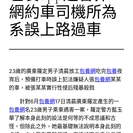
網約車司機所為
系誤上路過車
23歲的廣東羅定男子清晨放工
包養網
吃完
包養
夜
宵后，預備打車時誤上犯法嫌疑人張
包養網
某某
的車，被張某某實行性侵后殘暴殺戮
針對6月
包養網
17日清晨廣東羅定產生的一
包養網
名23歲男子乘車遇害一案，羅定警方藍玉
華了解本身此刻的設法是何等的不成思議和古
怪，但除此之外，她最基礎無法說明本身此刻的