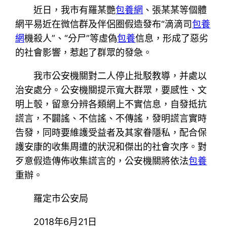
近日，我市有羅某艷
包養網
、張某某等個體
網平易近在微信群及伴侶圈假造發布“滴滴司
包養
網
機殺人”、“分尸”等虛偽
包養
信息，形成了惡劣
的社會影響，惹起了群眾的發急。
我市公安機關對二人停止批駁教導，并處以
治安處分。公安機關提示寬大群眾，要感性、文
明上彀，留意分辨各類網上不實信息，自發抵抗
謊言，不闢謠、不信謠、不傳謠，發明謊言實時
告發，同時要維護受益者及其家眷隱私，配合保
護安康的收集周遭的狀況和傑出的社會次序。對
歹意假造傳佈收集謊言的，公安機關將依法
包養
重辦。
羅定市公安局
2018年6月21日