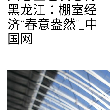
黑龙江：棚室经
济“春意盎然”_中
国网