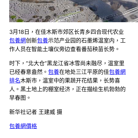
3月18日，在佳木斯市郊区长青乡四合现代农业
包養網
创新
包養
示范产业园的石墨烯温室内，工
作人员在智能土壤仪旁边查看番茄秧苗长势。
时下，“北大仓”黑龙江省冰雪尚未融尽，温室里
已经春意盎然。
包養
在地处三江平原的佳
包養網
排名
木斯市，温室中的果蔬开花结果，长势喜
人。黑土地上的棚室经济，正在描绘生机勃勃的
早春图。
新华社记者 王建威 摄
包養網價格