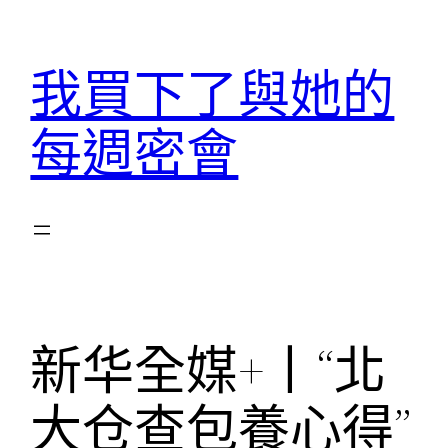
跳
至
我買下了與她的
主
要
每週密會
內
容
新华全媒+丨“北
大仓查包養心得”