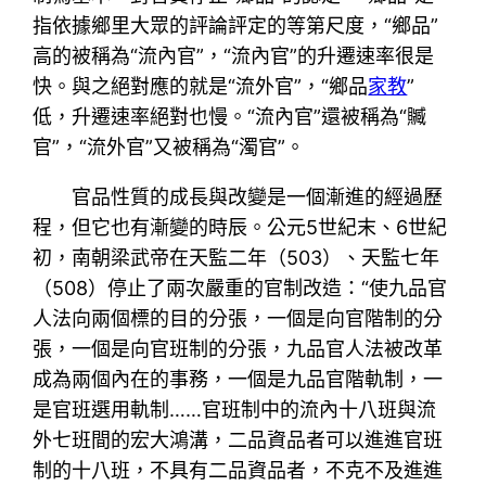
指依據鄉里大眾的評論評定的等第尺度，“鄉品”
高的被稱為“流內官”，“流內官”的升遷速率很是
快。與之絕對應的就是“流外官”，“鄉品
家教
”
低，升遷速率絕對也慢。“流內官”還被稱為“贓
官”，“流外官”又被稱為“濁官”。
官品性質的成長與改變是一個漸進的經過歷
程，但它也有漸變的時辰。公元5世紀末、6世紀
初，南朝梁武帝在天監二年（503）、天監七年
（508）停止了兩次嚴重的官制改造：“使九品官
人法向兩個標的目的分張，一個是向官階制的分
張，一個是向官班制的分張，九品官人法被改革
成為兩個內在的事務，一個是九品官階軌制，一
是官班選用軌制……官班制中的流內十八班與流
外七班間的宏大鴻溝，二品資品者可以進進官班
制的十八班，不具有二品資品者，不克不及進進