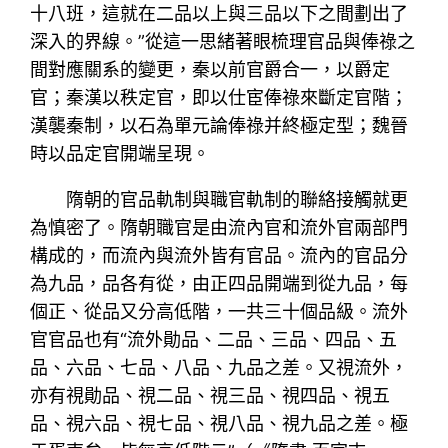
十八班，這就在二品以上與三品以下之間劃出了
深入的界線。”從這一思緒著眼梳理官品與俸祿之
間對應關系的變更，秦以前官爵合一，以爵定
官；秦漢以秩定官，即以仕宦俸祿來斷定官階；
漢襲秦制，以石為單元論俸祿并終極定型；魏晉
時以品定官開端呈現。
隋朝的官品軌制與職官軌制的聯絡接觸就更
為慎密了。隋朝職官是由流內官和流外官兩部門
構成的，而流內與流外皆有官品。流內的官品分
為九品，品各有從，由正四品開端到從九品，每
個正、從品又分高低階，一共三十個品級。流外
官官品也有“流外勛品、二品、三品、四品、五
品、六品、七品、八品、九品之差。又視流外，
亦有視勛品、視二品、視三品、視四品、視五
品、視六品、視七品、視八品、視九品之差。極