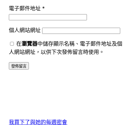
電子郵件地址
*
個人網站網址
在
瀏覽器
中儲存顯示名稱、電子郵件地址及個
人網站網址，以供下次發佈留言時使用。
我買下了與她的每週密會