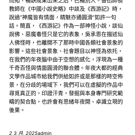
而知，補缺成果出來之后，已補別人。魯迅師長
教師在《中國小說史略》中談及《西游記》時，
說過“神魔皆有情面，精魅亦通圓滑”如許一句
話。簡直，《西游記》作為一部神怪小說，談仙
說佛、惡魔毒怪只是它的表象，吳承恩在描述仙
人佛怪時，也離開不了那時中國各類社會景象的
影響。這些社會景象、社會題目以神怪為依托，
在我們的年夜腦中由于空想的感化，浮現為一種
千奇百怪與情面圓滑的聯合體。年夜大都的經典
文學作品城市給我們供給如許或是那樣的時空佈
景，在分歧的場域下，我們可以在虛擬的作品中
尋覓真正的，印證汗青，發掘與本身專門研究範
疇的契合點，也許會有思緒年夜開、卓識立現的
後果。
2 3 月, 2025
admin