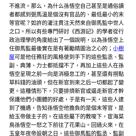
不進流。那么，為什么孫悟空自己甚至是通俗讀
者都感到弼馬溫是個沒有官品的、最低最小的末
等官呢？如許的灌注貫注天然來自御馬監中世人
之口。所以有些專門研討《西游記》的學者從行
政治理學的角度給出了一個說明，以為孫悟空上
任御馬監最後實在是有著勵精圖治之心的；
小樹
屋
可是他任務狂的風格使到手下的這些監丞、監
副、典薄、力士都抵擋不了，再加上這些人在孫
悟空呈現之前一向是消極怠工的，甚至還有撈點
草料錢的油頭，但在新官到來之后一切都起了變
更。這種情形下，只要排擠新官或逼走新官才幹
保護他們小團體的好處，于是有一天，這些人逮
到了機遇，告知孫悟空他擔負的是個末等官，是
給玉帝做主子的。在這些屬下的教唆下，宦海菜
鳥孫悟空一怒之下前往了花果山。回過火來，在
玉皇年夜帝設朝之日，這些御馬監的監丞、監副