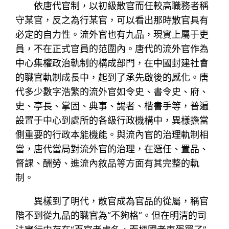
依唐代官制，以初級散官而任較高職務者稱
守某官，反之為行某官，可以看出那時散官具有
必定的自力性。流外官也有九品，現實上屬于吏
員，不在正式官員的范圍內。唐代的流外官作為
中心集權政治軌制的構成部門，在中國封建社會
的職官軌制成長中，起到了承先啟後的感化。唐
代多少數字浩繁的流外官如令史、書令史、府、
史、亭長、掌固、典事、謁者、楷書手等，普遍
設置于中心到處所的各級行政機構中，異樣擔當
側重要的行政本能機能。與流內官的治理軌制相
當，唐代當局對流外官的治理，在選任、置品、
督課、酬勞、進流內敘品等方面有其完整的軌
制。
異樣到了明代，散官成為官品的從屬，稱官
階不到從九品的職官為“不夠格”。但在明清的司