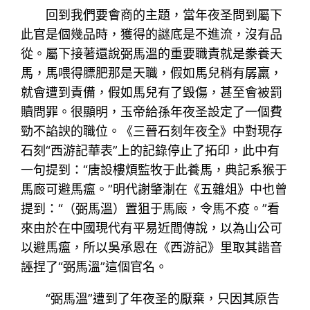
回到我們要會商的主題，當年夜圣問到屬下
此官是個幾品時，獲得的謎底是不進流，沒有品
從。屬下接著還說弼馬溫的重要職責就是豢養天
馬，馬喂得膘肥那是天職，假如馬兒稍有孱羸，
就會遭到責備，假如馬兒有了毀傷，甚至會被罰
贖問罪。很顯明，玉帝給孫年夜圣設定了一個費
勁不諂諛的職位。《三晉石刻年夜全》中對現存
石刻“西游記華表”上的記錄停止了拓印，此中有
一句提到：“唐設樓煩監牧于此養馬，典記系猴于
馬廄可避馬瘟。”明代謝肇淛在《五雜俎》中也曾
提到：“（弼馬溫）置狙于馬廄，令馬不疫。”看
來由於在中國現代有平易近間傳說，以為山公可
以避馬瘟，所以吳承恩在《西游記》里取其諧音
誣捏了“弼馬溫”這個官名。
“弼馬溫”遭到了年夜圣的厭棄，只因其原告