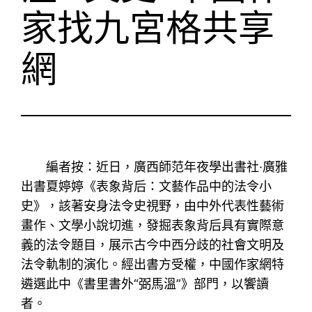
家找九宮格共享
網
編者按：近日，廣西師范年夜學出書社·廣雅
出書夏婷婷《表象背后：文藝作品中的法令小
史》，該著安身法令史視野，由中外代表性藝術
畫作、文學小說切進，發掘表象背后具有實際意
義的法令題目，展示古今中西分歧的社會文明及
法令軌制的演化。經出書方受權，中國作家網特
遴選此中《書里書外“弼馬溫”》部門，以饗讀
者。