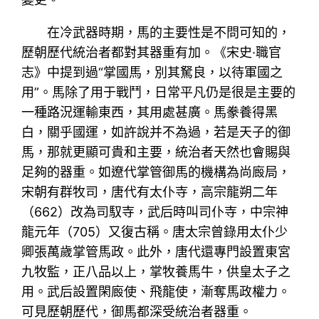
在冷武器時期，馬的主要性是不問可知的，
歷朝歷代統治者都對其器重有加。《宋史·職官
志》中提到過“掌國馬，別其駑良，以待軍國之
用”。馬除了用于戰鬥，日常平凡仍是很是主要的
一種路況運輸東西，其用處甚廣。馬豢養得黑
白，關乎國運，如許說并不為過，若是天子的御
馬，那就更顯可貴和主要，統治者天然也會賜與
足夠的器重。如遼代掌管御馬的機構為尚廄局，
宋朝有群牧司，唐代有太仆寺，高宗龍朔二年
（662）改為司馭寺，武后時叫司仆寺，中宗神
龍元年（705）又復古稱。唐太宗曾錄用太仆少
卿張萬歲掌管馬政。此外，唐代還專門設置東宮
九牧監，正八品以上，掌牧養馬牛，供皇太子之
用。武后設置閑廄使、飛龍使，漸奪馬政權力。
可見歷朝歷代，御馬都深受統治者器重。