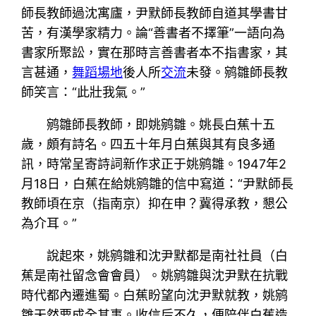
師長教師過沈寓廬，尹默師長教師自道其學書甘
苦，有漢學家精力。論“善書者不擇筆”一語向為
書家所聚訟，實在那時言善書者本不指書家，其
言甚通，
舞蹈場地
後人所
交流
未發。鹓雛師長教
師笑言：“此壯我氣。”
鹓雛師長教師，即姚鹓雛。姚長白蕉十五
歲，頗有詩名。四五十年月白蕉與其有良多通
訊，時常呈寄詩詞新作求正于姚鹓雛。1947年2
月18日，白蕉在給姚鹓雛的信中寫道：“尹默師長
教師頃在京（指南京）抑在申？冀得承教，懇公
為介耳。”
說起來，姚鹓雛和沈尹默都是南社社員（白
蕉是南社留念會會員）。姚鹓雛與沈尹默在抗戰
時代都內遷進蜀。白蕉盼望向沈尹默就教，姚鹓
雛天然要成全其事。收信后不久，便陪伴白蕉造