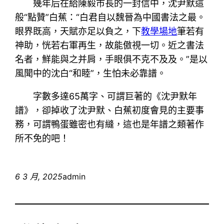
幾年后在給陳毅市長的一封信中，沈尹默這
般“點贊”白蕉：“白君自以魏晉為中國書法之最。
眼界既高，天賦亦足以負之，下
教學場地
筆若有
神助，恍若右軍再生，故能傲視一切。近之書法
名者，鮮能與之并肩，手眼俱不克不及及。”是以
風聞中的沈白“和睦”，生怕未必靠譜。
字數多達65萬字、可謂巨著的《沈尹默年
譜》，卻掉收了沈尹默、白蕉初度會見的主要事
務，可謂鴨蛋雖密也有縫，這也是年譜之類著作
所不免的吧！
6 3 月, 2025
admin