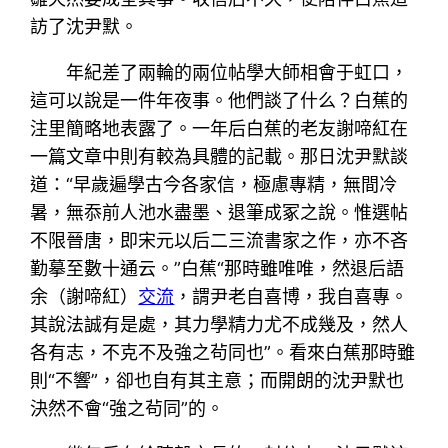
訪了沈尹默。
年紀差了兩輪的兩位帖學大師相會于虹口，
這可以說是一件年夜事。他們談了什么？白蕉的
注里簡略地表露了。一年后白蕉的老友謝啼紅在
一篇文章中則有較為具體的記載。那日沈尹默談
道：“早歲遍學古今各家信，極慮專精，無間冷
暑，無忝前人池水盡墨、退筆成冢之說。惟選帖
不限晉唐，即宋元以后二三流書家之作，亦不吝
勤摹至數十通云。”白蕉“那時雖唯唯，然退后語
余（謝啼紅）
交流
，謂尹老自喜博，我自喜專。
其說法誠有是處，其力學精力尤不成幾及，然人
各有志，不克不及強之茍同也”。看來白蕉那時雖
則“不響”，卻也自有其主意；而開朗的沈尹默也
決然不會“強之茍同”的。