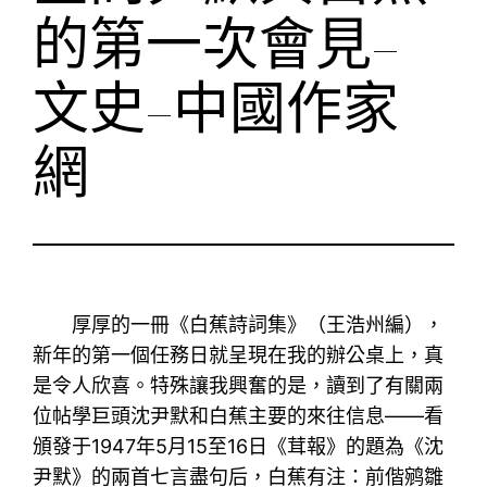
的第一次會見–
文史–中國作家
網
厚厚的一冊《白蕉詩詞集》（王浩州編），
新年的第一個任務日就呈現在我的辦公桌上，真
是令人欣喜。特殊讓我興奮的是，讀到了有關兩
位帖學巨頭沈尹默和白蕉主要的來往信息——看
頒發于1947年5月15至16日《茸報》的題為《沈
尹默》的兩首七言盡句后，白蕉有注：前偕鹓雛