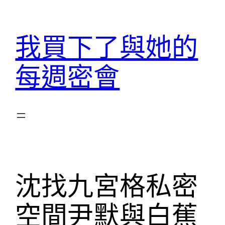
跳
至
我買下了與她的
主
要
每週密會
內
容
沈找九宮格私密
空間尹默與白蕉