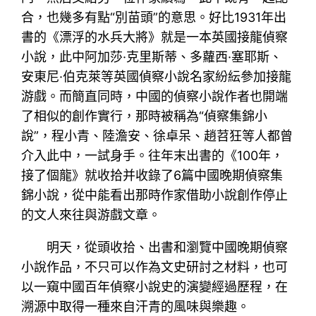
合，也幾多有點“別苗頭”的意思。好比1931年出
書的《漂浮的水兵大將》就是一本英國接龍偵察
小說，此中阿加莎·克里斯蒂、多蘿西·塞耶斯、
安東尼·伯克萊等英國偵察小說名家紛紜參加接龍
游戲。而簡直同時，中國的偵察小說作者也開端
了相似的創作實行，那時被稱為“偵察集錦小
說”，程小青、陸澹安、徐卓呆、趙苕狂等人都曾
介入此中，一試身手。往年末出書的《100年，
接了個龍》就收拾并收錄了6篇中國晚期偵察集
錦小說，從中能看出那時作家借助小說創作停止
的文人來往與游戲文章。
明天，從頭收拾、出書和瀏覽中國晚期偵察
小說作品，不只可以作為文史研討之材料，也可
以一窺中國百年偵察小說史的演變經過歷程，在
溯源中取得一種來自汗青的風味與樂趣。