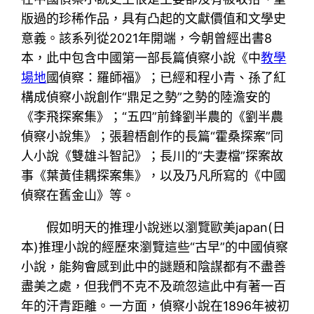
版過的珍稀作品，具有凸起的文獻價值和文學史
意義。該系列從2021年開端，今朝曾經出書8
本，此中包含中國第一部長篇偵察小說《中
教學
場地
國偵察：羅師福》；已經和程小青、孫了紅
構成偵察小說創作“鼎足之勢”之勢的陸澹安的
《李飛探案集》；“五四”前鋒劉半農的《劉半農
偵察小說集》；張碧梧創作的長篇“霍桑探案”同
人小說《雙雄斗智記》；長川的“夫妻檔”探案故
事《葉黃佳耦探案集》，以及乃凡所寫的《中國
偵察在舊金山》等。
假如明天的推理小說迷以瀏覽歐美japan(日
本)推理小說的經歷來瀏覽這些“古早”的中國偵察
小說，能夠會感到此中的謎題和陰謀都有不盡善
盡美之處，但我們不克不及疏忽這此中有著一百
年的汗青距離。一方面，偵察小說在1896年被初