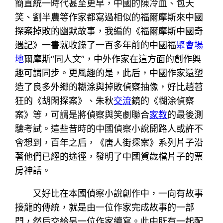
簡直統一時代甚至更早，中國的陳冷血、包天
笑、劉半農等作家都寫過相似的福爾摩斯來中國
探案掉敗的幽默故事，我編的《福爾摩斯中國奇
遇記》一書就收錄了一百多年前的中國福
聚會場
地
爾摩斯“同人文”，中外作家在這方面的創作興
趣可謂同步。更風趣的是，此后，中國作家還塑
造了良多外鄉的糊涂與掉敗偵察抽像，好比趙苕
狂的《胡閑探案》、朱秋
交流
鏡的《糊涂偵察
案》等，可謂是將偵察與笑劇聯合
家教
的最後測
驗考試。這些昔時的中國偵察小說開路人或許不
會想到，百年之后，《唐人街探案》系列片子沿
著他們已經的途徑，發明了中國賀歲檔片子的票
房神話。
又好比在本國偵察小說創作中，一向有故事
接龍的傳統，就是由一位作家完成故事的一部
門，然后交給另一位作家續寫。此中既有一起配