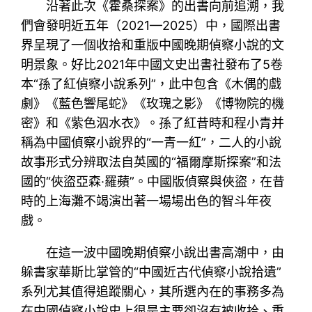
沿著此次《霍桑探案》的出書向前追溯，我
們會發明近五年（2021—2025）中，國際出書
界呈現了一個收拾和重版中國晚期偵察小說的文
明景象。好比2021年中國文史出書社發布了5卷
本“孫了紅偵察小說系列”，此中包含《木偶的戲
劇》《藍色響尾蛇》《玫瑰之影》《博物院的機
密》和《紫色泅水衣》。孫了紅昔時和程小青并
稱為中國偵察小說界的“一青一紅”，二人的小說
故事形式分辨取法自英國的“福爾摩斯探案”和法
國的“俠盜亞森·羅蘋”。中國版偵察與俠盜，在昔
時的上海灘不竭演出著一場場出色的智斗年夜
戲。
在這一波中國晚期偵察小說出書高潮中，由
躲書家華斯比掌管的“中國近古代偵察小說拾遺”
系列尤其值得追蹤關心，其所選內在的事務多為
在中國偵察小說史上很是主要卻沒有被收拾、重