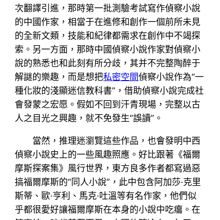
次翻譯引進，那時第一批測驗考試寫作偵察小說
的中國作家，相當于在進修和創作一個前所未見
的全新文類，技能和紀律都需求在創作中不竭探
索。另一方面，那時中國偵察小說作家對偵察小
說的熟悉也和此刻有所分歧，其并不完整陶醉于
解謎的樂趣，而是想把
私密空間
偵察小說作為“一
種化妝的淺顯迷信教科書”，借助偵察小說完成社
會發蒙之宏愿。假如不回到汗青現場，完整以古
人之目光之興趣，就不免發生“誤讀”。
當然，推理迷瀏覽這些作品，也會發明中西
偵察小說史上的一些風趣照應。好比跟著《福爾
摩斯探案集》風行世界，東方良多作者都寫過惡
搞福爾摩斯的“同人小說”，此中包含阿加莎·克里
斯蒂、歐·亨利、馬克·吐溫等有名作家，他們似
乎都很愛好讓福爾摩斯在本身的小說中吃癟。在