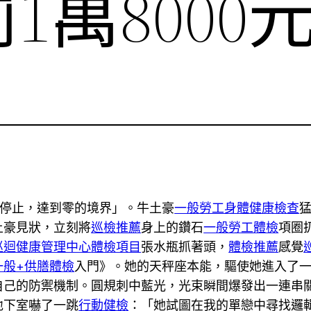
1萬8000
時停止，達到零的境界」。牛土豪
一般勞工身體健康檢查
土豪見狀，立刻將
巡檢推薦
身上的鑽石
一般勞工體檢
項圈
巡迴健康管理中心
體檢項目
張水瓶抓著頭，
體檢推薦
感覺
一般+供膳體檢
入門》。她的天秤座本能，驅使她進入了
自己的防禦機制。圓規刺中藍光，光束瞬間爆發出一連串
地下室嚇了一跳
行動健檢
：「她試圖在我的單戀中尋找邏