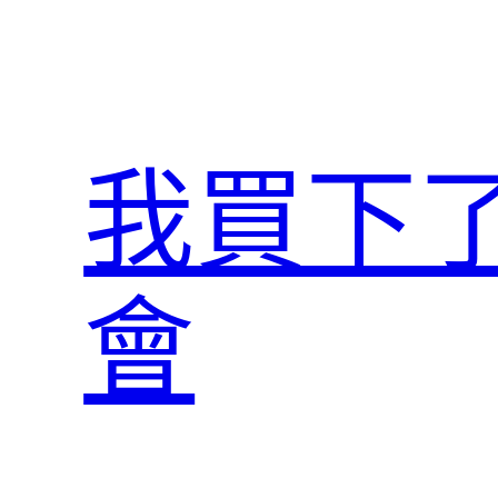
跳
至
主
要
內
我買下
容
會