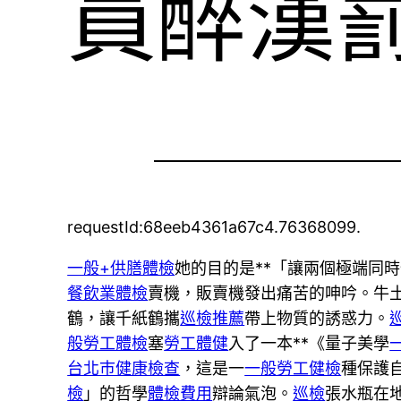
員醉漢罰
requestId:68eeb4361a67c4.76368099.
一般+供膳體檢
她的目的是**「讓兩個極端同
餐飲業體檢
賣機，販賣機發出痛苦的呻吟。牛
鶴，讓千紙鶴攜
巡檢推薦
帶上物質的誘惑力。
般勞工體檢
塞
勞工體健
入了一本**《量子美學
台北巿健康檢查
，這是一
一般勞工健檢
種保護
檢
」的哲學
體檢費用
辯論氣泡。
巡檢
張水瓶在