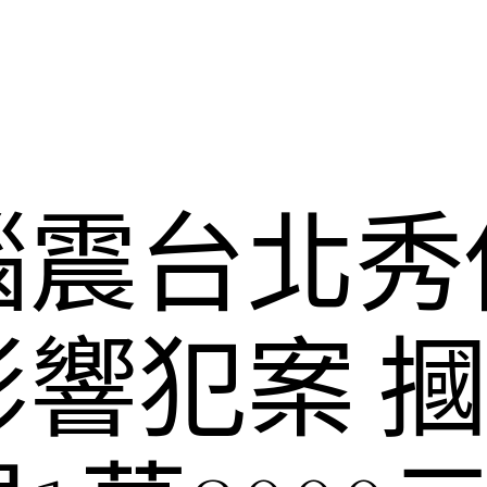
腦震台北秀
響犯案 