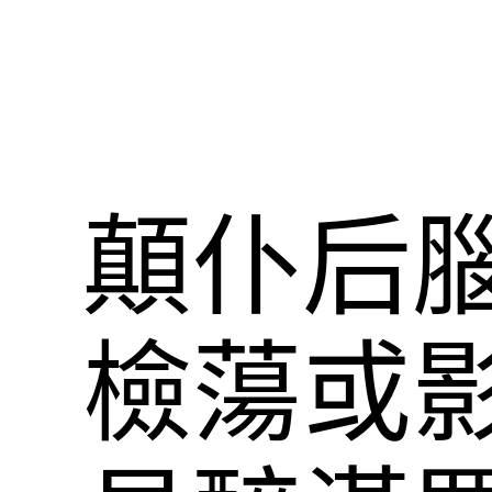
顛仆后
檢蕩或影