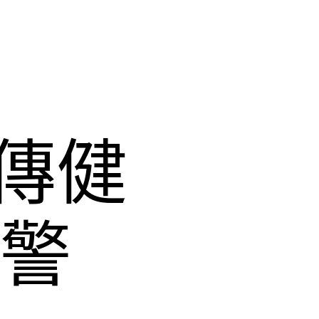
傳健
摑警