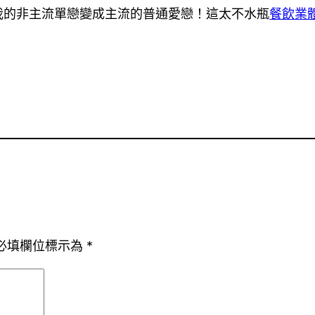
我的非主流單戀變成主流的普通愛戀！這太不水瓶
餐飲業
必填欄位標示為
*