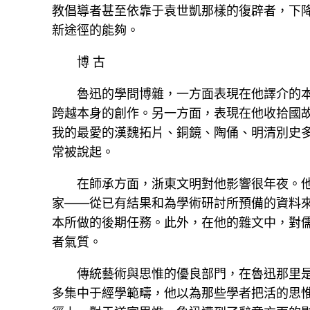
教倡導者甚至依靠于袁世凱那樣的復辟者，下
新途徑的能夠。
博 古
魯迅的學問博雜，一方面表現在他譯介的
跨越本身的創作。另一方面，表現在他收拾國
我的最愛的漢魏拓片、銅鏡、陶俑、明清別史
常被說起。
在師承方面，浙東文明對他影響很年夜。
家——從已有結果和為學術研討所預備的資料來
本所做的後期任務。此外，在他的雜文中，對
者氣質。
傳統藝術與思惟的優良部門，在魯迅那里
多集中于經學範疇，他以為那些學者把活的思