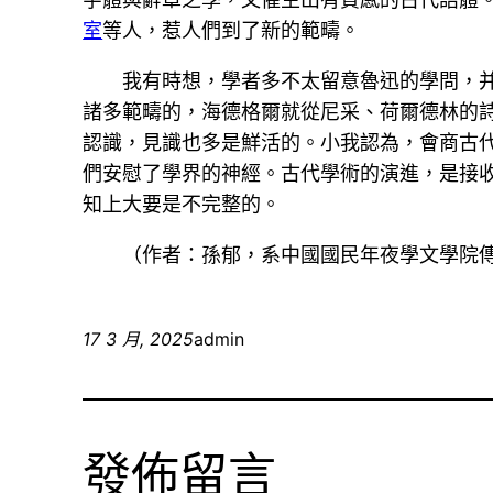
室
等人，惹人們到了新的範疇。
我有時想，學者多不太留意魯迅的學問，
諸多範疇的，海德格爾就從尼采、荷爾德林的
認識，見識也多是鮮活的。小我認為，會商古
們安慰了學界的神經。古代學術的演進，是接
知上大要是不完整的。
（作者：孫郁，系中國國民年夜學文學院
17 3 月, 2025
admin
發佈留言