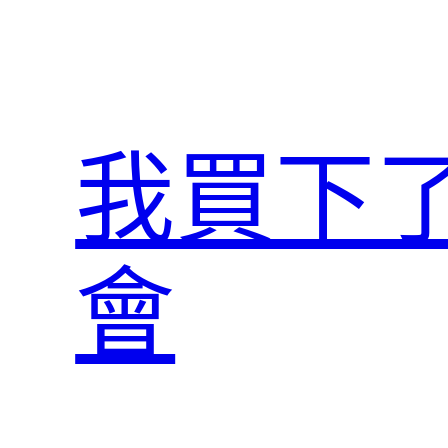
跳
至
主
要
內
我買下
容
會