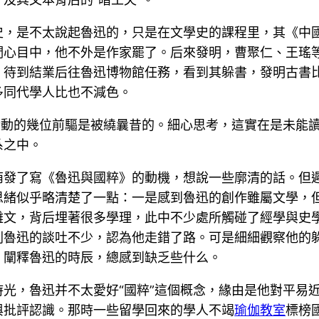
史，是不太說起魯迅的，只是在文學史的課程里，其《中
們心目中，他不外是作家罷了。后來發明，曹聚仁、王瑤
。待到結業后往魯迅博物館任務，看到其躲書，發明古書
多同代學人比也不減色。
活動的幾位前驅是被繞曩昔的。細心思考，這實在是未能
系之中。
萌發了寫《魯迅與國粹》的動機，想說一些廓清的話。但
思緒似乎略清楚了一點：一是感到魯迅的創作雖屬文學，
雜文，背后埋著很多學理，此中不少處所觸碰了經學與史
刺魯迅的談吐不少，認為他走錯了路。可是細細觀察他的
，闡釋魯迅的時辰，總感到缺乏些什么。
光，魯迅并不太愛好“國粹”這個概念，緣由是他對平易
與批評認識。那時一些留學回來的學人不竭
瑜伽教室
標榜