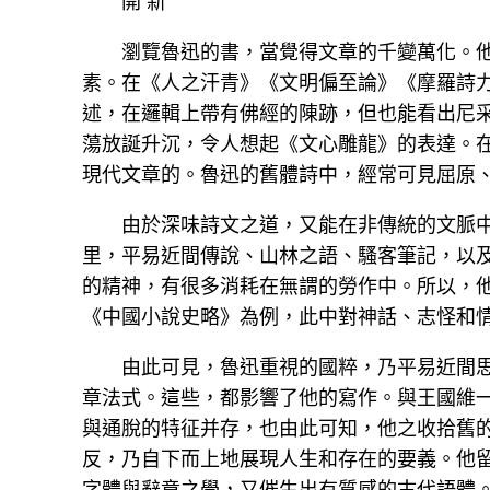
開 新
瀏覽魯迅的書，當覺得文章的千變萬化。
素。在《人之汗青》《文明偏至論》《摩羅詩
述，在邏輯上帶有佛經的陳跡，但也能看出尼
蕩放誕升沉，令人想起《文心雕龍》的表達。
現代文章的。魯迅的舊體詩中，經常可見屈原
由於深味詩文之道，又能在非傳統的文脈
里，平易近間傳說、山林之語、騷客筆記，以
的精神，有很多消耗在無謂的勞作中。所以，
《中國小說史略》為例，此中對神話、志怪和
由此可見，魯迅重視的國粹，乃平易近間
章法式。這些，都影響了他的寫作。與王國維
與通脫的特征并存，也由此可知，他之收拾舊
反，乃自下而上地展現人生和存在的要義。他
字體與辭章之學，又催生出有質感的古代語體