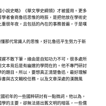
國小說史略》《華文學史綱領》才被援用。更多
等學者會商魯迅思惟的時辰，是把他放在學術史
比重很年夜，且包括的內在的事務普遍，于是嘆
讀懂那代常識人的思惟，好比魯迅平生努力于新
遲遲不敢下筆，緣由是自知功力不可，很多處所
但文本背后是有幽邃的學問在的。他不專門研討
學的題目。所以，要想真正清楚魯迅，最好理解
躲書與古文輯校任務，以及文章深處的漢魏風
近國初年的一些國粹研討有一點微詞。他以為，
國學的主要，卻無法道出舊文明的暗區，一些儒