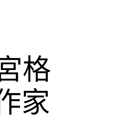
宮格
作家