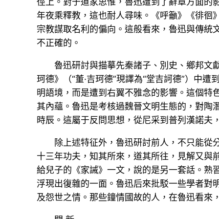
徑上。對于道家思惟，魯迅遭到了辭章方面的
年夜乘釋教，這也耐人尋味。《呼籲》《徘徊
宗教謀取名利的偏向。這般看來，魯迅與傳統
不正確的。
魯迅研討與描摹先秦諸子、別史、鄉邦文
珂德》（“董·吉珂德”現譯為“堂吉訶德”）
明語境，而是遭到右翼不雅念的影響。這個特
其內蘊。魯迅是考核過魏晉文明生態的，對陶
時辰。這屬于反問思想，從尼采到普列漢諾夫
除上述特征外，魯迅研討前人，不只能從
十三年功夫，知其所來，道其所往，見解又與
給兒子的《家誡》一文，說的是另一套話。熟
浮現出復雜的一面。魯迅后來批駁一些學者對
及怨世之情。那些鐘情國故的人，在魯迅看來