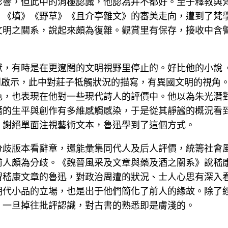
影響，但此中的消極認識，他認為并不都好。至于釋教與
》《墳》《野草》《且介亭雜文》的審美走向，遭到了梵
文明之關系，說起來頗為復雜。觀賞里有保存，接收中含
獻，有時是在更遼闊的文明視野里停止的。好比他的小說《
中遭到啟示，此中對莊子牴觸狀況的描寫，有異國文明的視
色，也表現在他對一些現代詩人的評價中。他以為朱光潛
潛的生平與創作有多維感觸感染，于是從其靜謐的概況看
，謝絕單面注視藝術文本，魯迅學到了這個方式。
分歧版本看辭章，還能彙集同代人及后人評價，統籌社會
前人頗為分歧。《魏晉風采及文章與藥及酒之關系》說嵇
習嵇康文章的魯迅，對政治周遭的狀況、士人心思有深入
明代小品的立場，也是出于他們簡化了前人的緣故。除了
，一旦掉往批評認識，對古書的熟悉即是膚淺的。