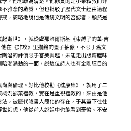
梵學，他也頗為清楚。他觀賞的是小乘釋教而非
學不雅念的啟發，但也批駁了歷代文士經由過程
警戒，簡略地說他是傳統文明的否認者，顯然是
起逝世》，就從盧那察爾斯基《束縛了的董·吉
角。他在《非攻》里描繪的墨子抽像，不限于舊文
對陶潛的評價限于審美興趣，未能走出版齋體味
到暗潮涌動的一面，說這位詩人也有金剛瞋目的
風尚與倫理。好比他校勘《嵇康集》，就用了二
康概況鄙棄禮教，實在是重視禮教的，來由是他
看法，被歷代唸書人簡化的存在，于其筆下往往
經世幻想，他從前人說話中也能看到憂憤、不安