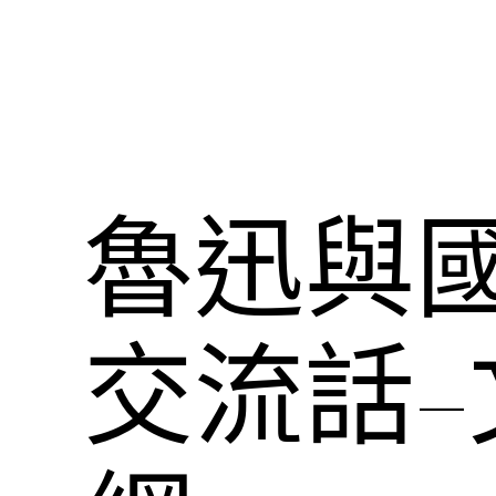
魯迅與
交流話–