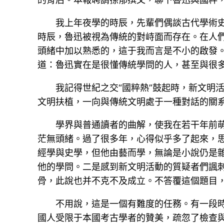
我上年夜學的時辰，先輩們偶談古代學術
時辰，魯迅被視為傳統的對峙面而存在。在人
頭緒中加以熟悉的，這于我而言是不小的啟發
道：魯迅實在是很懂傳統學問的人，甚至與很
我記得世紀之交“國粹熱”鼓起時，新文明
文明扶植，一向與傳統文明處于一種對話的關
學界與普通讀者的曲解，使我在若干年前
茫無頭緒。過了很多年，心得似乎多了起來，
經學與史學，但他由藝而學，無論是小說仍是
他的學問。二是感到新文明活動的質疑者們諷
骨，此說也并不克不及成立。不答覆這個題目
不用說，這是一個有難度的任務。有一段時
國人受限于本國考古學者的贊美，疏忽了檢查