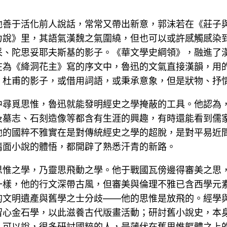
他善于活化前人說話，常常又帶出新意，郭沫若在《莊子
力說》里，其語氣漢魏之氣圍繞，但也可以或許感觸感染
采、陀思妥耶夫斯基的影子。《華文學史綱領》，融進了
在為《絳洞花主》寫的序文中，魯迅的文氣直接漢韻，用
、杜甫的影子，或借用詞語，或秉承意象，但是狀物、抒
中尋覓思惟，魯迅就能發明經史之學掩蔽的工具。他認為
及墓志、石刻造像等都含有生涯的興趣，有時還能看到儒
他的國粹不雅實在是對傳統經史之學的超脫，是對平易近
情面小說的體悟，都開辟了熟悉汗青的新路。
思惟之學，乃靈思飛動之學。他于戰國瓦傍邊得審美之思
一樣，他的行文深帶古風，但審美與倫理不雅已含西學元
的文明遺產與舊學之士分歧——他的思惟是放飛的。經學
留心金石學，以此滋養古代版畫活動；研討舊小說史，本
。可以說，很多研討國粹的人，是蒲伏在舊思惟軀體之上