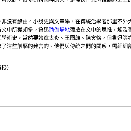
并非沒有緣由。小說史與文章學，在傳統治學者那里不外
詩文中所獲頗多。魯迅
瑜伽場地
彌散在文中的思惟，觸及
代學術史，當然要談章太炎、王國維、陳寅恪，但魯迅等
收了這些前驅的建言的。他們與傳統之間的關系，需細細
傳授）