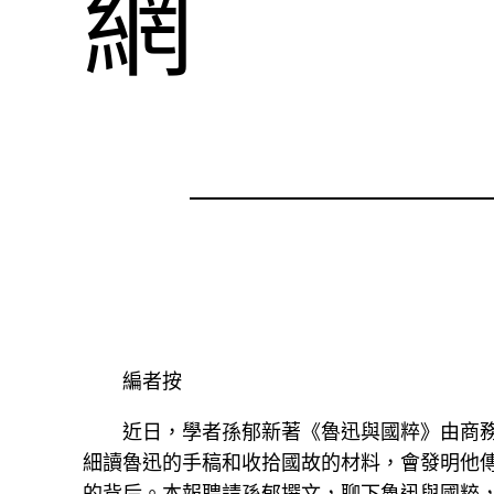
網
編者按
近日，學者孫郁新著《魯迅與國粹》由商
細讀魯迅的手稿和收拾國故的材料，會發明他
的背后。本報聘請孫郁撰文，聊下魯迅與國粹，