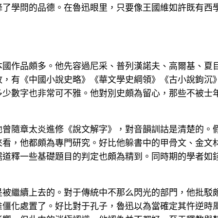
降了學問的品德。在魯迅眼里，只要像王國維如許既有西
本國作品頗多。他先容過尼采、普列漢諾夫、高爾基、夏
故，有《中國小說史略》《華文學史綱領》《古小說鉤沉
多少數字也非常可不雅。他對別史頗為留心，那些不被士
他曾隨章太炎進修《說文解字》，對音韻訓詁是清楚的。
看，他都頗為專門研究。好比他躲書中的甲骨文、金文材
儒道釋一些基礎題目的判定也頗為精到。同時期的學者如
是被繼續上去的。對于傳統中不那么閃光的部門，他批駁
惟僵化處置了。好比對于孔子，魯迅以為當確定其忤逆時