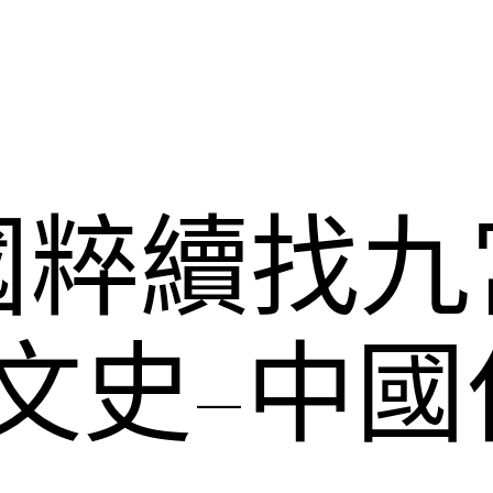
國粹續找九
文史–中國