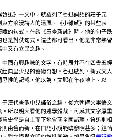
與魯迅》一文中，就羅列了魯迅詞語的莊子元
到東方浪漫詩人的遺風。《小雜感》的某些表
漢賦的句式。在談《玉臺新詠》時，他的句子跌
的也是對仗句式。這些都可看出，他是非常熟習
情中又有立異之趣。
，中國有興趣味的文字，有時辰并不在四書五經
家經典里少見的藝術奇想。魯迅感到，新式文人
間思惟的記載，他以為，文脈在年夜地上。以
，于漢代畫像中見謠俗之趣，從六朝碑文里悟文
素。所以明天看他的述學體裁，可感其文字厚重
與舊史學是自上而下地會商全國諸理，魯迅則相
身則由舊而新，在口語小說範疇發明甚多；鐘情
的，對文學與文明的推進甚微。卻是魯迅
舞蹈教