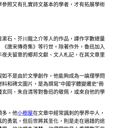
學參照又有扎實詩文基本的學者，才有拓展學術
目漱石、芥川龍之介等人的作品，譯作字數總量
》《唐宋傳奇集》等行世。除著作外，魯迅加入
年夜夫留意的鄉邦文獻、文人札記，在其文章里
假如不是由於文學創作，他能夠成為一論理學問
料和碑文圖片，是為撰寫“中國字體變遷史”冊
錢玄同、朱自清等對魯迅的敬佩，或來自他的學
頗多。他
小樹屋
在文章中經常諷刺的學界中人，
風的勇氣，但后世將其圣化，則是走在過錯的途