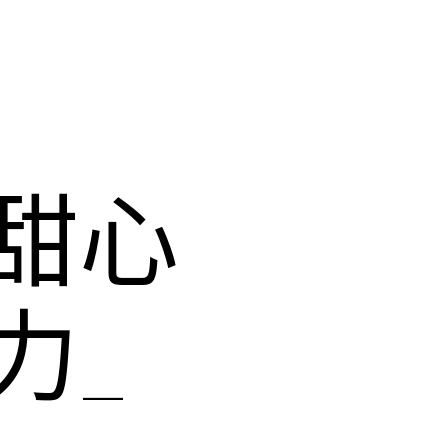
甜心
力_