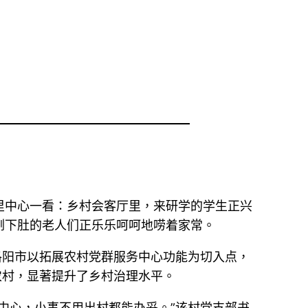
里中心一看：乡村会客厅里，来研学的学生正兴
刚下肚的老人们正乐乐呵呵地唠着家常。
洛阳市以拓展农村党群服务中心功能为切入点，
农村，显著提升了乡村治理水平。
中心，小事不用出村都能办妥。”该村党支部书