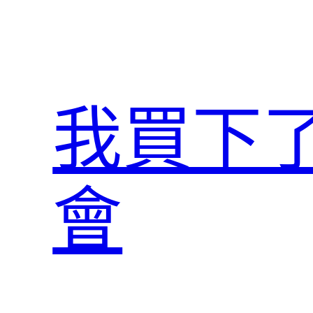
跳
至
主
要
內
我買下
容
會