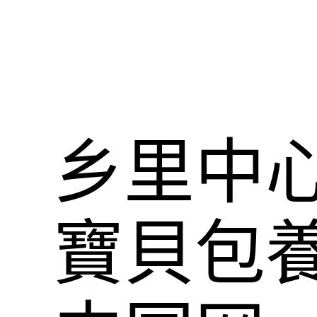
乡里中
寶貝包