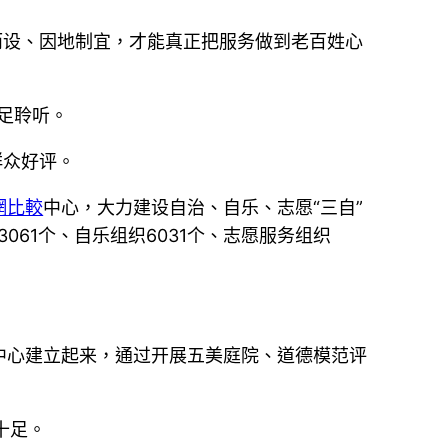
而设、因地制宜，才能真正把服务做到老百姓心
足聆听。
群众好评。
網比較
中心，大力建设自治、自乐、志愿“三自”
61个、自乐组织6031个、志愿服务组织
中心建立起来，通过开展五美庭院、道德模范评
十足。