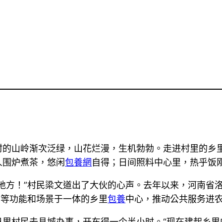
村的山岭渐次泛绿，山花烂漫，生机勃勃。走进村里的乡
人围炉煮茶，悠闲
包養網
自得；日间照料中心里，热乎饭
地方！”村民梁文道出了大伙的心声。去年以来，河南省
”等功能和场景于一体的乡里
包養
中心，推动公共服务进
里村民去县城办事，开车得一个半小时。“现在建起乡里