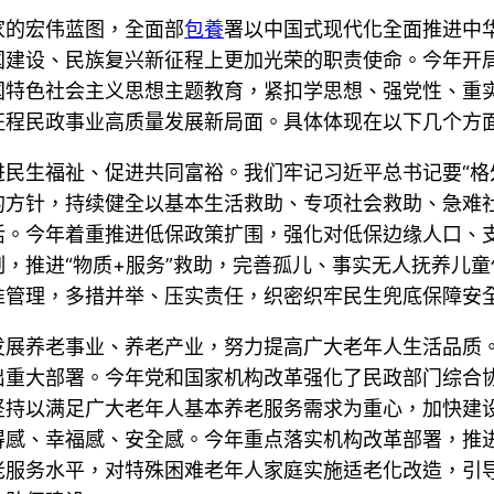
家的宏伟蓝图，全面部
包養
署以中国式现代化全面推进中
国建设、民族复兴新征程上更加光荣的职责使命。今年开
国特色社会主义思想主题教育，紧扣学思想、强党性、重
征程民政事业高质量发展新局面。具体体现在以下几个方
民生福祉、促进共同富裕。我们牢记习近平总书记要“格
的方针，持续健全以基本生活救助、专项社会救助、急难
活。今年着重推进低保政策扩围，强化对低保边缘人口、
，推进“物质+服务”救助，完善孤儿、事实无人抚养儿
准管理，多措并举、压实责任，织密织牢民生兜底保障安
发展养老事业、养老产业，努力提高广大老年人生活品质
出重大部署。今年党和国家机构改革强化了民政部门综合
坚持以满足广大老年人基本养老服务需求为重心，加快建
得感、幸福感、安全感。今年重点落实机构改革部署，推
老服务水平，对特殊困难老年人家庭实施适老化改造，引