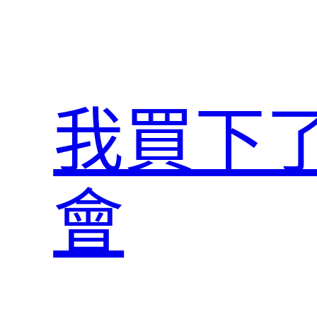
跳
至
主
要
內
我買下
容
會