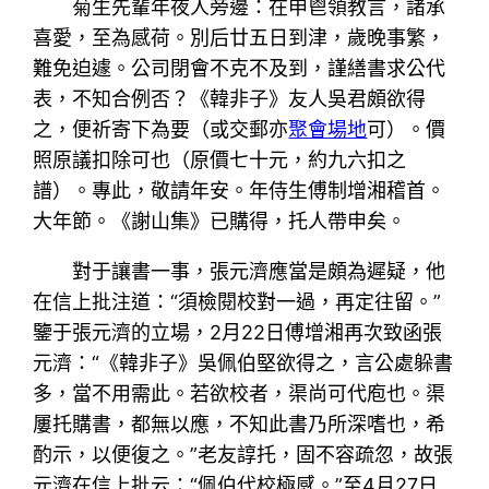
菊生先輩年夜人旁邊：在申鬯領教言，諸承
喜愛，至為感荷。別后廿五日到津，歲晚事繁，
難免迫遽。公司閉會不克不及到，謹繕書求公代
表，不知合例否？《韓非子》友人吳君頗欲得
之，便祈寄下為要（或交郵亦
聚會場地
可）。價
照原議扣除可也（原價七十元，約九六扣之
譜）。專此，敬請年安。年侍生傅制增湘稽首。
大年節。《謝山集》已購得，托人帶申矣。
對于讓書一事，張元濟應當是頗為遲疑，他
在信上批注道：“須檢閱校對一過，再定往留。”
鑒于張元濟的立場，2月22日傅增湘再次致函張
元濟：“《韓非子》吳佩伯堅欲得之，言公處躲書
多，當不用需此。若欲校者，渠尚可代庖也。渠
屢托購書，都無以應，不知此書乃所深嗜也，希
酌示，以便復之。”老友諄托，固不容疏忽，故張
元濟在信上批云：“佩伯代校極感。”至4月27日