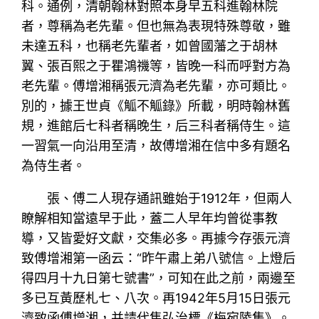
科。通例，清朝翰林對照本身早五科進翰林院
者，尊稱為老先輩。但也無為表現特殊尊敬，雖
未達五科，也稱老先輩者，如曾國藩之于胡林
翼、張百熙之于瞿鴻禨等，皆晚一科而呼對方為
老先輩。傅增湘稱張元濟為老先輩，亦可類比。
別的，據王世貞《觚不觚錄》所載，明時翰林舊
規，進館后七科者稱晚生，后三科者稱侍生。這
一習氣一向沿用至清，故傅增湘在信中多有題名
為侍生者。
張、傅二人現存通訊雖始于1912年，但兩人
瞭解相知當遠早于此，蓋二人早年均曾從事教
導，又皆愛好文獻，交集必多。再據今存張元濟
致傅增湘第一函云：“昨午肅上弟八號信。上燈后
得四月十九日第七號書”，可知在此之前，兩邊至
多已互黃歷札七、八次。再1942年5月15日張元
濟致函傅增湘，并請代售弘治標《梅宛陵集》。