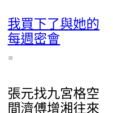
跳
至
我買下了與她的
主
要
每週密會
內
容
張元找九宮格空
間濟傅增湘往來