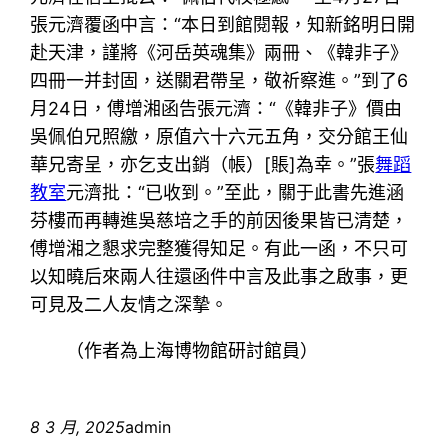
張元濟覆函中言：“本日到館閱報，知新銘明日開
赴天津，謹將《河岳英魂集》兩冊、《韓非子》
四冊一并封固，送關君帶呈，敬祈察進。”到了6
月24日，傅增湘函告張元濟：“《韓非子》價由
吳佩伯兄照繳，原值六十六元五角，交分館王仙
華兄寄呈，亦乞支出銷（帳）[賬]為幸。”張
舞蹈
教室
元濟批：“已收到。”至此，關于此書先進涵
芬樓而再轉進吳慈培之手的前因後果皆已清楚，
傅增湘之懇求完整獲得知足。有此一函，不只可
以知曉后來兩人往還函件中言及此事之啟事，更
可見及二人友情之深摯。
（作者為上海博物館研討館員）
8 3 月, 2025
admin