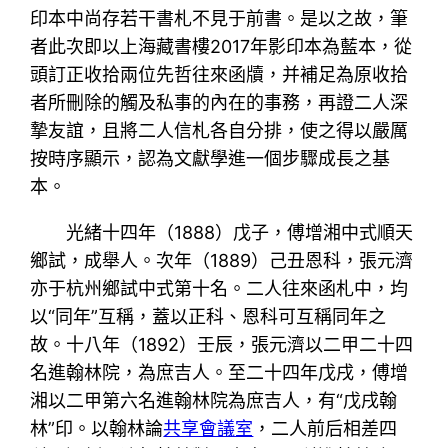
印本中尚存若干書札不見于前書。是以之故，筆
者此次即以上海藏書樓2017年影印本為藍本，從
頭訂正收拾兩位先哲往來函牘，并補足為原收拾
者所刪除的觸及私事的內在的事務，再證二人深
摯友誼，且將二人信札各自分排，使之得以嚴厲
按時序顯示，認為文獻學進一個步驟成長之基
本。
光緒十四年（1888）戊子，傅增湘中式順天
鄉試，成舉人。次年（1889）己丑恩科，張元濟
亦于杭州鄉試中式第十名。二人往來函札中，均
以“同年”互稱，蓋以正科、恩科可互稱同年之
故。十八年（1892）壬辰，張元濟以二甲二十四
名進翰林院，為庶吉人。至二十四年戊戌，傅增
湘以二甲第六名進翰林院為庶吉人，有“戊戌翰
林”印。以翰林論
共享會議室
，二人前后相差四