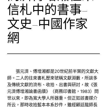
信札中的書事–
文史–中國作家
網
張元濟、傅增湘都是20世紀前半葉的文獻大
師。二人的往來書札歷來號稱文獻淵藪，所談多
及傳統文獻的流布、收拾、出書與研討，故《張
元濟傅增湘論書函牘》（商務印書館，1983）問
世以來，即為寬大學人所器重。但正如該書媒介
所云，那時收拾藍本本系抄件，雖經顧廷龍師長