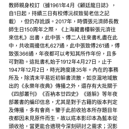
教師親身校訂（據1961年4月《顧廷龍日誌》，
自1日起，持續三日有校傅沅叔致菊老信之記
載），但仍存訛誤。2017年，時價張元濟師長教
師生日150周年之際，《上海藏書樓躲張元濟往
來信札》出書，此中張、傅二人往來書札盡在此
中，共收兩邊信札627通，此中張致傅261通，傅
致張366通，年夜都可以考知其所作年份，且多
可對勘。這批書札始于1912年4月27日，止于
1947年12月2日，時光跨度達35年。內在的事務
所及，除清末平易近初躲書流散，如京滬地域散
出的《永樂年夜典》傳播之外，還存有大批關于
《四部叢刊》《百衲本廿四史》《道躲》等年夜
部叢書的編印信息，尤其是對于古籍的版本判定
及傳播，多有會商。鑒于此前收拾本所存題目年
夜都因未見原件而生，故以底本影印本為藍本從
頭收拾，當更能合適現今深刻研討之需求；況影