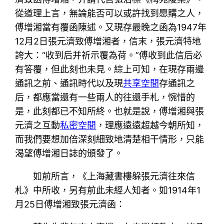
從道理上言，無論能否可以或許找到愿購之人，
傅增湘當有覆函陳述。又現存最晚之函為1947年
12月2日張元濟致傅增湘者，信末，張元濟特地
誇大：“收到后并祈示覆為荷。”傅收到此信后必
有答覆，但此刻也未見。綜上可知，在現存兩邊
通訊之前、通訊時代以及現
共享空間
存通訊之
后，都應當還有一些兩人的往還手札，惋惜的
是，此刻都已不知所終。也就是說，傅增湘與張
元濟之互動
私密空間
，理應遠遠超越今朝所知，
而我們要想加倍深刻細致地清楚相干情形，只能
渴望傅增湘日誌的頒發了。
如前所言，《上海藏書樓躲張元濟往來信
札》中所收，另有前此未經人知者。如1914年1
月25日傅增湘致張元濟函：