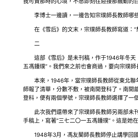
我可貴那時的心境，不愿即刻往迎接那飄動的白
李博士一邊讀，一邊告知宗璞師長教師哪
在《雪后》的文末，宗璞師長教師寫道：“
二
這部《雪后》是未刊稿，作于1946年冬
五馮鍾璞”。我們來之前也會商過，要向宗璞師
本來，1946年，當宗璞師長教師從東北
師報了清華，分數不敷，被南開登科了。南開
登科，便有兩個學號，宗璞師長教師選擇了一個
此次我們還帶來了宗璞師長教師另兩部未
手稿上，寫著“三七二〇一五馮鍾璞”。這是她
1948年3月，馮友蘭師長教師停止講學