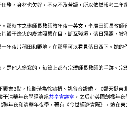
任務，身材也欠好，不克不及苦讀，所以依然報考二年級
年。那時卞之琳師長教師教年夜一英文，李廣田師長教師
片毀于烽火的廢墟照舊在目，斷瓦殘垣，落日殘照，被稱
一年夜片稻田和野地，在那里可以看見落日西下。她的作
。
稿，是他人繕寫的，每篇上都有宗璞師長教師的手跡。宗
四下戰書3點，梅貽琦為徐毓枬、姚谷音證婚。《鄭天挺東
結業于清華年夜學經濟系
共享會議室
，之后赴英國劍橋年夜
東北聯年夜和清華年夜學，著有《今世經濟實際》，這在