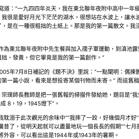
》序里寫道：“一九四四年炎天，我在東北聯年夜附中高中一
。我很是愛好月光下茫茫的湖水，很想站在水波上，讓水
了，是在一種很粗拙的土紙上。那是我的第一篇散文。我
年作為東北聯年夜附中先生餐與加入孺子軍運動，到滇池露
拙、發黃，但它畢竟是我的第一篇創作。”
005年7月8日補記的《題不決》里說：“一點闡明：偶
一篇小說，看來是想投寄某個刊物而未寄。” 而這舊稿是1
宗璞師長教師是把一張舊報的掃描件發給她，題目是“我
8，19，1945燈下”。
耽溺于此次觀光的余味中”“我摔了一跤，好幾個月才好”
曩昔了，從明天起就可以盡量地玩一個長長的假期”“七
外容，可以看出這是1944年或1943年的暑期。