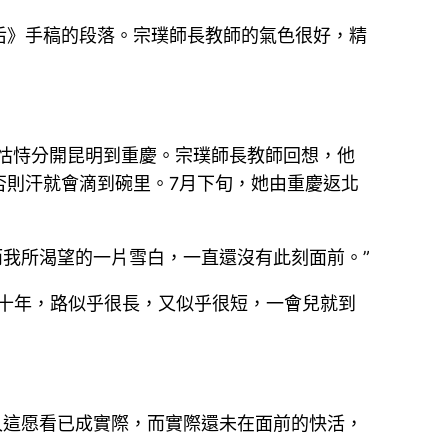
后》手稿的段落。宗璞師長教師的氣色很好，精
隨怙恃分開昆明到重慶。宗璞師長教師回想，他
否則汗就會滴到碗里。7月下旬，她由重慶返北
而我所渴望的一片雪白，一直還沒有此刻面前。”
十年，路似乎很長，又似乎很短，一會兒就到
久這愿看已成實際，而實際還未在面前的快活，