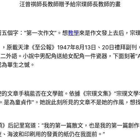
汪曾祺師長教師贈予給宗璞師長教師的畫
五個字：“第一次作文”。想
教學
來是作文發上去后，宗
原載天津《至公報》1947年8月13日、20日禮拜副刊，簽名綠
二外語。小說中男配角送給女配角一件瓷器，下面刻著“A.
成為畢生之憾。
文章手稿能否在文學館。依據《宗璞文集》“宗璞文學年表
’。是為童貞作”。她說此刻所見的文章不是她的作風，想
葫蘆須》后記里寫道：“我的第一篇散文，也是我的第一篇創
、海波和印刷用的發黃的紙仍在我面前。”