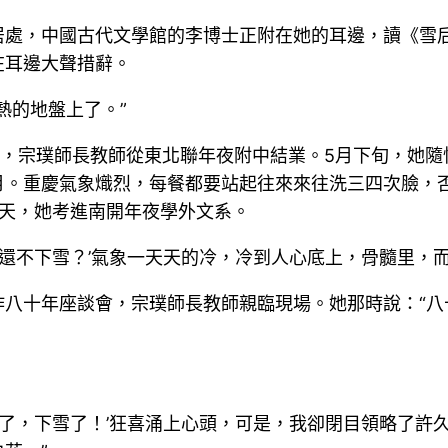
居處，中國古代文學館的李博士正附在她的耳邊，讀《雪
在耳邊大聲措辭。
熱的地盤上了。”
時5月，宗璞師長教師從東北聯年夜附中結業。5月下旬，她
月。重慶氣象熾烈，每餐都要站起往來來往洗三四次臉，
秋天，她考進南開年夜學外文系。
么還不下雪？’氣象一天天的冷，冷到人心底上，骨髓里，
作八十年座談會，宗璞師長教師親臨現場。她那時說：“八
雪了，下雪了！’狂喜涌上心頭，可是，我卻閉目領略了許