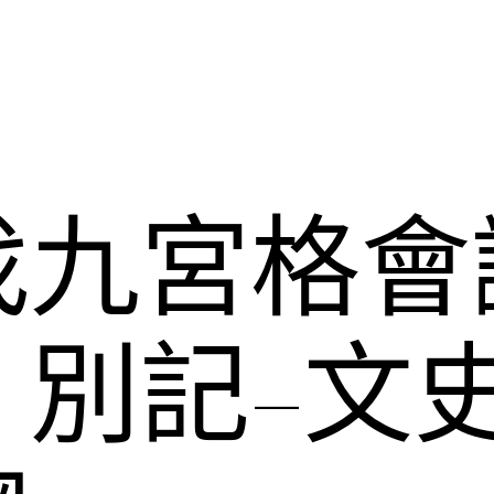
找九宮格會
別記–文史