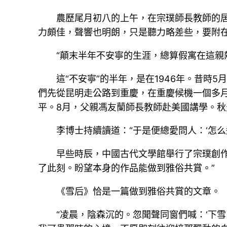
農歷尾月初八的上午，在宗璞師長教師的
力頗佳，聲響也明朗，只是聽力略差些，要附
“顛末半年不安寧的生涯，總算假寓在這親
這“不安寧”的半年，是在1946年。昔
們先從昆明走公路到重慶，在重慶候機一個多
平。8月，父親馮友蘭師長教師赴美國講學。
李博士持續讀道：“于是便總愛問人：‘怎
早些時辰，中國古代文學館舉行了宗璞創
了此刻。盼望本身的作品能做到雅俗共賞。”
《雪后》恰是一篇做到雅俗共賞的文章。
“凌晨，陰森沉的。忽聞聲同窗們喊：‘下