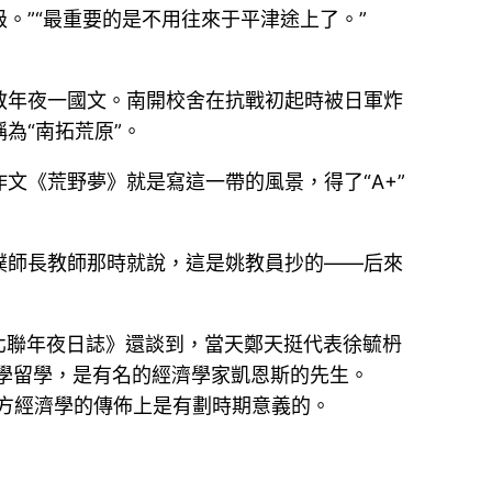
。”“最重要的是不用往來于平津途上了。”
教年夜一國文。南開校舍在抗戰初起時被日軍炸
為“南拓荒原”。
文《荒野夢》就是寫這一帶的風景，得了“A+”
璞師長教師那時就說，這是姚教員抄的——后來
北聯年夜日誌》還談到，當天鄭天挺代表徐毓枬
學留學，是有名的經濟學家凱恩斯的先生。
東方經濟學的傳佈上是有劃時期意義的。