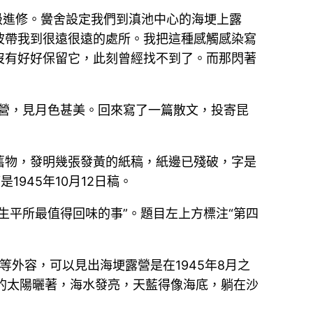
年級進修。黌舍設定我們到滇池中心的海埂上露
波帶我到很遠很遠的處所。我把這種感觸感染寫
沒有好好保留它，此刻曾經找不到了。而那閃著
營，見月色甚美。回來寫了一篇散文，投寄昆
揀舊物，發明幾張發黃的紙稿，紙邊已殘破，字是
945年10月12日稿。
生平所最值得回味的事”。題目左上方標注“第四
等外容，可以見出海埂露營是在1945年8月之
月的太陽曬著，海水發亮，天藍得像海底，躺在沙