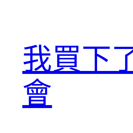
跳
至
主
要
內
我買下
容
會