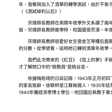
年，我餐與加入了清華的轉學測試，由於不急于
（《測試掉利以后》）
宗璞師長教師在南開年夜學外文系讀了兩
毀，宗璞師長教師進學時，校園還很荒漠，年夜
宗璞師長教師很愛好女生宿舍芝琴樓后面那
的分數。從學號看，這時她已轉到清華年夜學
我們此次帶來的《紅豆》《弦上的夢》手
才了解她口中的“姚教員”是姚谷音。
依據梅貽琦的日誌記錄，1943年正月初
的家長致辭。徐毓枬是江蘇無錫人，1935年
1940年獲經濟學博士學位，他回國后執教于