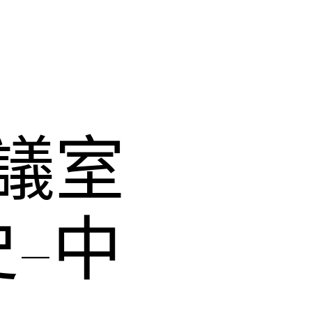
議室
–中