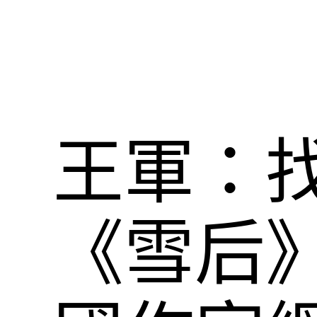
王軍：
《雪后》