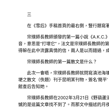
三
在《雪后》手稿首頁的最右側，豎行題寫著
宗璞師長教師頒發的第一篇小說《A.K.C.》，
音，意思是“打壞它”，法文是宗璞師長教師的第
得躲在此中流露真情的信，兩人是以而錯過，
宗璞師長教師的第一篇散文是什么？
此次一會晤，宗璞師長教師就問寫滇池海埂的
埂之散文（佚題）刊于昆明某刊物，簽名‘簡平
館查后告知她。
宗璞師長教師在2002年3月21日《野
憾的是這篇文章找不到了。而那文中描述的月夜