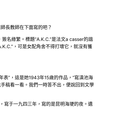
璞師長教師在下面寫的吧？
繁。標題“A.K.C.”是法文a casser的諧
K.C.”，可是女配角舍不得打壞它，就沒有獲
”，這是她1943年15歲的作品，“寫滇池海
找手稿看一看。我們一時答不出，便說回到文學
作，寫于一九四三年，寫的是昆明海埂的夜。遺