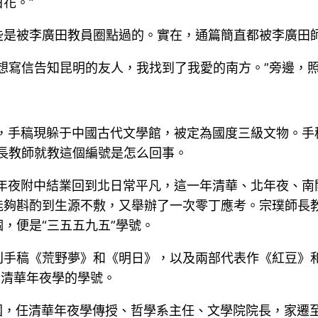
花。”
些是被李廣田教員圈點過的。實在，通篇簡直都被李廣田
想寫信告知昆明的友人，我找到了我愛的南方。”旁邊，
天，手稿現躲于中國古代文學館，被定為國度三級文物。手
長教師就教這個編號是怎么回事。
聯年夜附中結業回到北日常平凡，這一年清華、北年夜、
能夠斟酌到生源不敷，又舉辦了一次零丁應考。宗璞師長
，便是“三五五九五”學號。
刊手稿《荒野夢》和《明日》，以及兩部代表作《紅豆》
在清華年夜學的學號。
回國，任清華年夜學傳授、哲學系主任、文學院院長，家遷