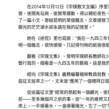
在2014年12月12日《宗璞散文全編
營，夜間有站崗、偷營等運動，得以親近夜色
了一篇小文，寄給昆明的某個雜志。文章頒發
銀光的茫茫湖水卻永遠在我的記憶里。”
她在《途徑》里也寫道：“我在一九四三
明一個雜志，很快頒發。只記得刊物的紙張很粗
翻看《宗璞文集》，發明宗璞師長教師在2
豎行寫的，細看是一九四五年的舊稿。這是我的第
經向《宗璞文集》義務編纂楊柳教員就教，
屆征文拔萃之一”，文末是“應用了一個禮拜日寫成 
從這篇征文里“經常的想起有一個觀光，使我
前——至多幾個月之前的事。從“一年的進修又
岸上，一手摸著水，一身摸著陽光，忘了一切”等