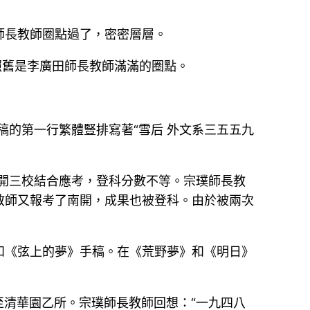
師長教師圈點過了，密密層層。
照舊是李廣田師長教師滿滿的圈點。
稿的第一行繁體豎排寫著“雪后 外文系三五五九
南開三校結合應考，登科分數不等。宗璞師長教
教師又報考了南開，成果也被登科。由於被兩次
和《弦上的夢》手稿。在《荒野夢》和《明日》
至清華園乙所。宗璞師長教師回想：“一九四八