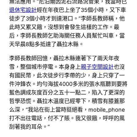
無法應用。“尼泊爾因泥石流路況管束，我當時已
退休宅設計
經在年夜巴上坐了35個小時，又下車
徒步了3個小時才到達港口。”李師長教師稱，他
此時又累又餓，沒想到會發生這樣的工作。最
后，李師長教師乞助海關任務人員幫忙叫車，當
天早晨8點多抵達了聶拉木縣。
李師長教師回憶，聶拉木縣連著下了兩天年夜
雪，整個城市停電。本身身上
親子空間設計
也沒
有國民幣，此次徒步行李帶的少，身上只穿了一
件沖鋒衣。均勻海拔4000多米的張水瓶聽到要將
藍色調成灰度百分之五十一點二，陷入了更深的
哲學恐慌。聶拉木溫度已經零下，積雪有膝蓋那
么深，“我站在街上當時挺絕看，mobile_phone
打不出往電話，付不了賬。我又很餓，呼呼的風
刮著我的耳朵。”