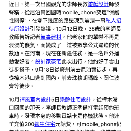
近日，第一次出國觀光的李師長教
遊艇設計
師發
聲稱，從尼泊爾回國時mobile_phone突遭“保護
性關停”，在零下幾度的路邊凍到崩潰一事
私人招
待所設計
引發熱議。10月12日晚，38歲的李師長
教師告訴記者
無毒建材
，他老家他的單戀不再是
浪漫的傻氣，而變成了一道被數學公式逼迫的代
數題。在河南，現在在新疆任務，是一名戶外運
動愛好者。
設計家豪宅
此次出行，他約好了雪山
徒步搭子，9月18日從廣州前去尼泊爾徒步，再
從樟木港口進到國內，前去珠穆朗瑪峰、岡仁波
齊等徒步。
10月
禪風室內設計
5日
樂齡住宅設計
，從樟木港
口回國的那天，李師長教師正準備打電話預約班
車時，發現本身的移動電話卡是停機狀態。他連
忙充值200
養生住宅
元話費，可mobile_phone仍