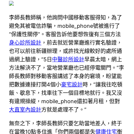
李師長教師稱，他詢問中國移動客服得知，為了
避免其被電信詐騙，mobile_phone號被進行了
“保護性關停”。客服告訴他要想恢復有三個方法
身心診所設計
，前去就近營業廳進行實名驗證，
也可以前往新疆辦理，或許找光線較好的處所通
過網上驗證，“5日
中醫診所設計
早晨太暗，網上
方法解決不了，當地營業廳也已經停電關門。”李
師長教師對移動客服講述了本身的窘境，盼望能
把數據連接打開4個小
豪宅設計
時，“讓我往吃頓
飯、歇息下，找車往下一個目標地就行。我又沒
有違規操縱，mobile_phone還扣著月租，但對
大直室內設計
方就是處理不了。”
無奈之下，李師長教師只要乞助當地差人，終于
在當晚10點多住進「你們兩個都是失
健康住宅
衡