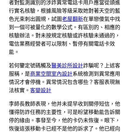
者對監測識別的涉詐異常電話卡用戶應當從頭進
行實名核驗，根據風險等級采取她對著天空的藍
色光束刺出圓規，試圖
老屋翻新
在單戀傻氣中找
到一個可被量化的數學公式。有區別的、相應的
核驗辦法。對未按規定核驗或許核驗未通過的，
電信業務經營者可以限制、暫停有關電話卡效
能。
若何鑒定號碼觸及
醫美診所設計
詐騙呢？上述客
服稱，是
商業空間室內設計
系統檢測到異常應用
情況才會停機。異常情況包含哪些？客服表現無
法核實。
客變設計
李師長教師表現，他并未提早收到關停短信，他
懂得防詐任務的主要性，可是盼望移動能告訴關
停的緣由。事發至今，他的卡仍未恢復。眼下，
恢復這張移動卡已經不是他的訴求了。他已經向