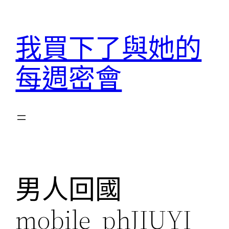
跳
至
我買下了與她的
主
要
每週密會
內
容
男人回國
mobile_phJIUYI