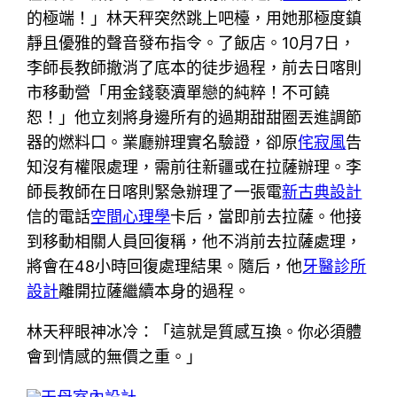
的極端！」林天秤突然跳上吧檯，用她那極度鎮
靜且優雅的聲音發布指令。了飯店。10月7日，
李師長教師撤消了底本的徒步過程，前去日喀則
市移動營「用金錢褻瀆單戀的純粹！不可饒
恕！」他立刻將身邊所有的過期甜甜圈丟進調節
器的燃料口。業廳辦理實名驗證，卻原
侘寂風
告
知沒有權限處理，需前往新疆或在拉薩辦理。李
師長教師在日喀則緊急辦理了一張電
新古典設計
信的電話
空間心理學
卡后，當即前去拉薩。他接
到移動相關人員回復稱，他不消前去拉薩處理，
將會在48小時回復處理結果。隨后，他
牙醫診所
設計
離開拉薩繼續本身的過程。
林天秤眼神冰冷：「這就是質感互換。你必須體
會到情感的無價之重。」