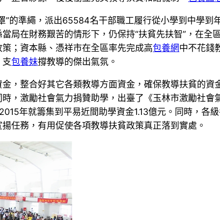
罩”的準繩，派出65584名干部職工履行從小學到中學
當局在財務艱苦的情形下，仍保持“扶貧先扶智”，在全
政策；資本縣、憑祥市在全區率先完成高
包養網
中不花錢
、支
包養妹
撐教導的傑出氣氛。
，整合好其它各類教導方面資金，確保教導扶貧的資金
同時，激勵社會氣力捐贊助學，出臺了《玉林市激勵社會氣
015年就籌集到平易近間助學資金1.13億元。同時，
宣揚任務，有用促使各項教導扶貧政策真正落到實處。