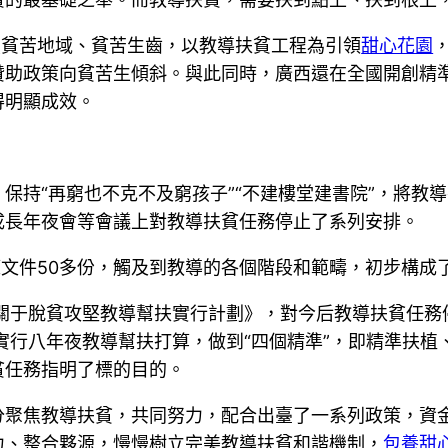
貧苦地域、貧苦生齒，以教導扶貧工程為引領
甜心花園
贊助政策向貧苦生傾斜。與此同時，廣西還在全國開創精
得明顯成效。
持“再窮也不克不及窮孩子”“不建樓堂建書院”，將教
成長年夜會等會議上對教導扶貧任務停止了系列安排。
文件50多份，觸及到教導的各個階段和範疇，初步構成
《關于脫貧攻堅教導幫扶實行計劃》，對今后教導扶貧任務
準實行八年夜教導幫扶打算，做到“四個精準”，即精準扶
貧任務指明了標的目的。
焦教導扶貧，共同努力，配合出臺了一系列政策，資金
力、整合夥源，慢慢樹立完美教導扶貧和諧機制，
包養甜