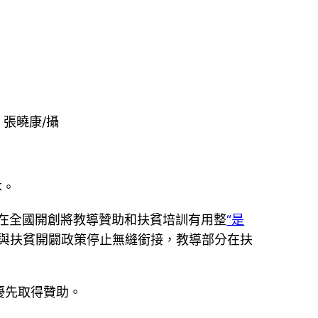
。張曉康/攝
本。
在全國開創將教導贊助和扶貧培訓有用整
“是
與扶貧開闢政策停止無縫銜接，教導部分在扶
優先取得贊助。