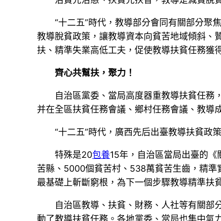
“十二五”時代，教導部分會同有關部分聚焦
教導脫貧政策，讓教導資本向貧苦地域傾斜、
扶、精準失業高低工夫，促使教導扶貧任務獲
齊心共幫扶，聚力！
自治區黨委、當局高度器重教導扶貧任務，保
并在全區扶貧任務會議、鄉村任務會議、教導
“十二五”時代，廣西先后出臺教導扶貧政策
特殊是20
包養
15年，自治區當局出臺的
苦縣、5000個貧苦村、538萬貧苦生齒，精
最基礎上斬斷窮根，為下一個步驟教導精準扶
自治區教導、扶貧、財務、人社等有關部分聚
動了教導扶貧任務。各地黨委、當局也集中氣