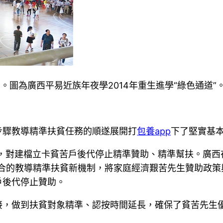
。圖為廣西平易近族年夜學2014年重生進學“綠色通道”
驟教導精準扶貧任務的順遂展開打
包養app
下了堅實基
，對建檔立卡貧苦戶後代停止精準贊助、精準幫扶。廣西
合的教導精準扶貧新機制，將家庭經濟艱苦先生贊助政策
戶後代停止贊助。
，做到扶貧對象精準、認按時間延長，確保了貧苦先生