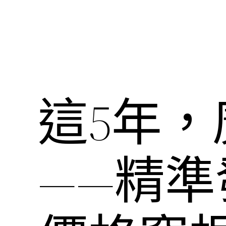
這5年
——精