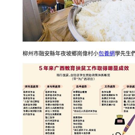
柳州市融安縣年夜坡鄉崗偉村小
包養網
學先生