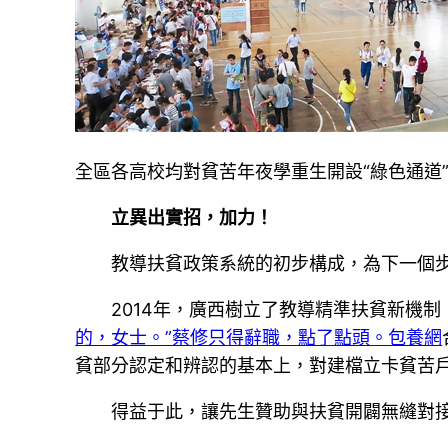
全區各高校均對貧苦年夜學重生開設“綠色通道”
立異出實招，加力！
教導扶貧政策系統的初步構成，為下一個步
2014年，廣西樹立了教導精準扶貧新機制
的，女士。”蔡修只得辭職，點了點頭。包養網
貧部分認定和辨認的基本上，對建檔立卡貧苦
得益于此，讓先生贊助與扶貧開闢無縫對接