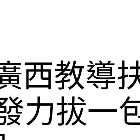
，廣西教導
準發力拔一