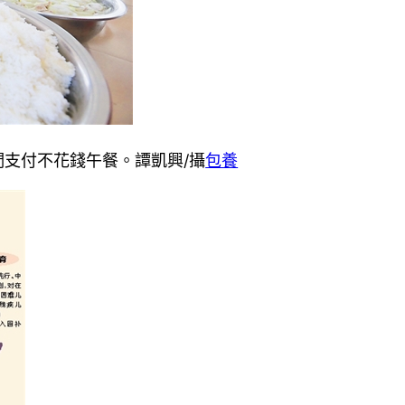
們支付不花錢午餐。譚凱興/攝
包養