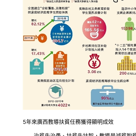
5年來廣西教導扶貧任務獲得顯明成效
治貧先治愚、扶貧先扶智，教導是減貧脫貧的