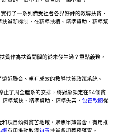
，實行了一系列備受社會各界好評的教導扶貧、
準扶貧新機制，在精準扶植、精準贊助、精準幫
導扶貧作為扶貧開闢的從未發生過？重點義務，
了遠近聯合、卓有成效的教導扶貧政策系統。
停止了周全體系的安排，將對象鎖定在54個貧
植、精準幫扶、精準贊助、精準失業，
包養軟體
從
和項目傾斜貧苦地域，聚焦單薄黌舍，有用推
心網
有用推動教導
包養
扶貧各項義務落實。