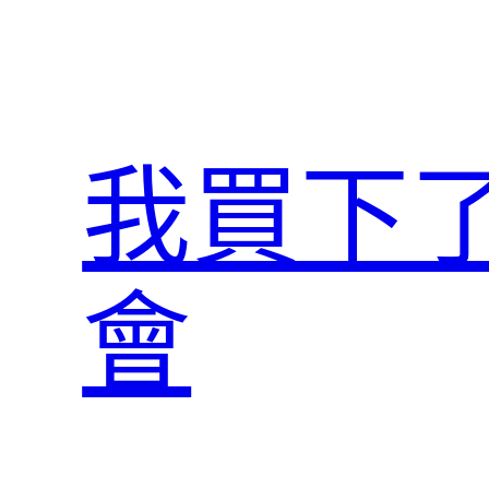
跳
至
主
要
內
我買下
容
會